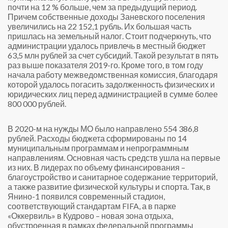
почти на 12 % больше, чем за предыдущий период.
Причем собственные доходы Заневского поселения
увеличились на 22 152,1 рубль. Их большая часть
пришлась на земельный налог. Стоит подчеркнуть, что
администрации удалось привлечь в местный бюджет
63,5 млн рублей за счет субсидий. Такой результат в пять
раз выше показателя 2019-го. Кроме того, в том году
начала работу межведомственная комиссия, благодаря
которой удалось погасить задолженность физических и
юридических лиц перед администрацией в сумме более
800 000 рублей.
В 2020-м на нужды МО было направлено 554 386,8
рублей. Расходы бюджета сформированы по 14
муниципальным программам и непрограммным
направлениям. Основная часть средств ушла на первые
из них. В лидерах по объему финансирования –
благоустройство и санитарное содержание территорий,
а также развитие физической культуры и спорта. Так, в
Янино-1 появился современный стадион,
соответствующий стандартам FIFA, а в парке
«Оккервиль» в Кудрово – новая зона отдыха,
обустроенная в рамках федеральной программы