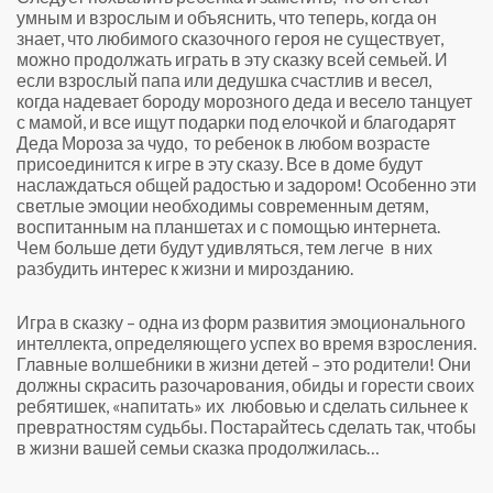
умным и взрослым и объяснить, что теперь, когда он
знает, что любимого сказочного героя не существует,
можно продолжать играть в эту сказку всей семьей. И
если взрослый папа или дедушка счастлив и весел,
когда надевает бороду морозного деда и весело танцует
с мамой, и все ищут подарки под елочкой и благодарят
Деда Мороза за чудо, то ребенок в любом возрасте
присоединится к игре в эту сказу. Все в доме будут
наслаждаться общей радостью и задором! Особенно эти
светлые эмоции необходимы современным детям,
воспитанным на планшетах и с помощью интернета.
Чем больше дети будут удивляться, тем легче в них
разбудить интерес к жизни и мирозданию.
Игра в сказку – одна из форм развития эмоционального
интеллекта, определяющего успех во время взросления.
Главные волшебники в жизни детей – это родители! Они
должны скрасить разочарования, обиды и горести своих
ребятишек, «напитать» их любовью и сделать сильнее к
превратностям судьбы. Постарайтесь сделать так, чтобы
в жизни вашей семьи сказка продолжилась…