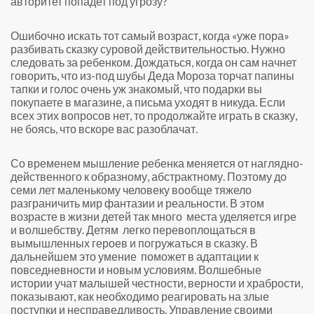
авторитет попадет под угрозу?
Ошибочно искать тот самый возраст, когда «уже пора»
разбивать сказку суровой действительностью. Нужно
следовать за ребенком. Дождаться, когда он сам начнет
говорить, что из-под шубы Деда Мороза торчат папины
тапки и голос очень уж знакомый, что подарки вы
покупаете в магазине, а письма уходят в никуда. Если
всех этих вопросов нет, то продолжайте играть в сказку,
не боясь, что вскоре вас разоблачат.
Со временем мышление ребенка меняется от наглядно-
действенного к образному, абстрактному. Поэтому до
семи лет маленькому человеку вообще тяжело
разграничить мир фантазии и реальности. В этом
возрасте в жизни детей так много места уделяется игре
и волшебству. Детям легко перевоплощаться в
вымышленных героев и погружаться в сказку. В
дальнейшем это умение поможет в адаптации к
повседневности и новым условиям. Волшебные
истории учат малышей честности, верности и храбрости,
показывают, как необходимо реагировать на злые
поступки и несправедливость. Управление своими