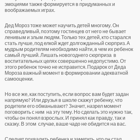
эмоциями также формируется в придуманных и
воображаемых играх.
Дед Мороз тоже может научить детей многому. Он
справедливый, поэтому гостинцев от него не бывает
ленивым и злым людям. Только тех детей, кто старался
стать лучше, под елкой ждет долгожданный сюрприз. А
мудрым родителям необходимо найти, в чем их ребенок
самый лучший. Лишать новогоднего сюрприза в
воспитательных целях совершенно недопустимо. От
этого ребенок точно не исправится. Подарок от Деда
Мороза важный момент в формировании адекватной
самооценки.
Но все же, как поступить, если вопрос вам будет задан
напрямую? Или друзья в школе скажут ребенку, что
родители его обманывают? Значит, назрел момент
поговорить с ним на эту тему. Но сделать это нужно так,
чтобы он понял взрослых. И принял как правду, так и
сказку. В этом случае, ваше чадо не обидится на вас.
Следует похвалить ребенка и заметить, что он стал