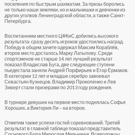
поселения по быстрым шахматам. За призы боролись
не только наши земляки, но и мальчишки и девчонки из
других уголков Ленинградской области, а также Санкт-
Петербурга.
Воспитанники местного ЦФКиС добились высокого
результата: сразу десять игроков удостоились наград.
Победу в общем зачете одержал Максим Кораблёв,
второе место досталось Марку Латыпову. Среди
спортсменов не старше 14 лет лучший результат
показал Владислав Буга, две следующие ступени
пьедестала заняли Андрей Порфирьев и Егор Ермаков.
В категории 12 лет и младше серебро завоевал
Севастьян Кузнецов. Владимир Прокопенко и Лев
Зиверт стали призерами по 2013 году рождения.
В турнире девушек на первое место поднялась Софья
Хороших, а Виктория Ли – на второе.
Отметим также успехи гостей соревнований. Третий
результат в главной таблице показал представитель
Соснового Бора Мирослав Мельничук. Всеволожцы