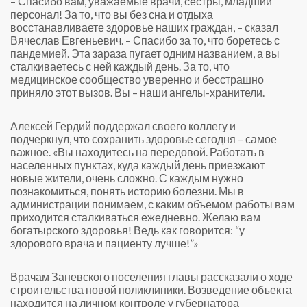
– Спасибо вам, уважаемые врачи, сестры, младший
персонал! За то, что вы без сна и отдыха
восстанавливаете здоровье наших граждан, – сказал
Вячеслав Евгеньевич. – Спасибо за то, что боретесь с
пандемией. Эта зараза пугает одним названием, а вы
сталкиваетесь с ней каждый день. За то, что
медицинское сообщество уверенно и бесстрашно
приняло этот вызов. Вы – наши ангелы-хранители.
Алексей Гердий поддержал своего коллегу и
подчеркнул, что сохранить здоровье сегодня – самое
важное. «Вы находитесь на передовой. Работать в
населенных пунктах, куда каждый день приезжают
новые жители, очень сложно. С каждым нужно
познакомиться, понять историю болезни. Мы в
администрации понимаем, с каким объемом работы вам
приходится сталкиваться ежедневно. Желаю вам
богатырского здоровья! Ведь как говорится: “у
здорового врача и пациенту лучше!”»
Врачам Заневского поселения главы рассказали о ходе
строительства новой поликлиники. Возведение объекта
находится на личном контроле у губернатора