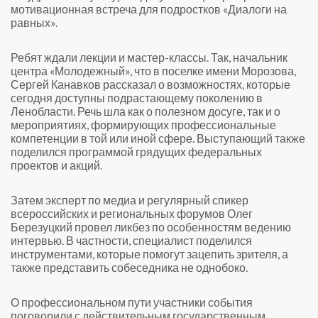
мотивационная встреча для подростков «Диалоги на
равных».
Ребят ждали лекции и мастер-классы. Так, начальник
центра «Молодежный», что в поселке имени Морозова,
Сергей Канавков рассказал о возможностях, которые
сегодня доступны подрастающему поколению в
Ленобласти. Речь шла как о полезном досуге, так и о
мероприятиях, формирующих профессиональные
компетенции в той или иной сфере. Выступающий также
поделился программой грядущих федеральных
проектов и акций.
Затем эксперт по медиа и регулярный спикер
всероссийских и региональных форумов Олег
Березуцкий провел ликбез по особенностям ведению
интервью. В частности, специалист поделился
инструментами, которые помогут зацепить зрителя, а
также представить собеседника не однобоко.
О профессиональном пути участники события
поговорили с действительным государственным