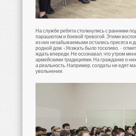
На службе ребята столкнулись с ранними по
парашютом и боевой тревогой. Этими воспо
из них незабываемыми остались присяга и д
родной дом. «Уезжать было тоскливо, – отмет
ждать впереди. Не осознавал, что утром мен
армейскими традициями. На гражданке о них
а реальность. Например, солдаты не едят ма
увольнении.