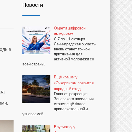
Новости
Обрети цифровой
иммунитет
С 7 по 11 октября
Ленинградская область
лодые
вновь станет точкой
притяжения для
активной молодёжи со
всей страны.
Ещё краше: у
«Оккервиля» появится
парадный вход
ша
Главная рекреация
Заневского поселения
ими,
станет ещё более
привлекательной и
узнаваемой.
Брусчатку у