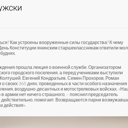
ужски
ься? Как устроены вооруженные силы государства? К чему
День Конституции янинским старшеклассникам ответили мо
буднях.
ждения прошла лекция о военной службе. Организатором
кого городского поселения, а перед учениками выступили
Колтушей. Евгений Кондратьев,
Семен Прохоров, Роман
о своих 365 днях, проведенных в части особого назначения
ления, воздушно-десантных и мотострелковых войсках. «На
 в армии нет ничего страшного, – пояснил председатель
, действительно, помогает. Возвращаются парни возмужавш
и действия».