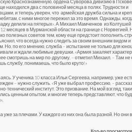
скую Краснознаменную, ордена Суворова дивизию в Пскове
е находился два с половиной месяца в полях. Трудности и
цами, и теперь уверен, что армейская дружба сильна и креп
ребятам, с ними многое пережил за это время. Однажды, когд
ладку делили на пятерых». А Михаил Мамченков из Колтушей
 12 месяцев в Мурманской области на границе с Норвегией. 
ко полезных советов тем, кому еще предстоит пополнить ст
снил, что всегда нужно следить за своим внешним видом и
м. Но, по его мнению, служба – испытание не только для юно
ивали и ждали любимые девушки. «Армия закаляет характер
е смотришь на мир по-другому, – отметил Михаил. – Там не 
ишь службу, понимаешь, что было круто!»
ясь. У ученика 10 класса Ильи Сергеева, например, уже ест
бежден – нужно служить. «Я уже выбрал профессию, – расска
о-технический институт. Это призвание. На мой взгляд, так
лись ценным опытом, и многие теперь представляют, что буд
».
уже за плечами. У каждого из них она была разной. Но они в
Кол-во просмотров