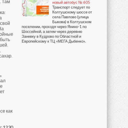
. Там
новый автобус № 605
Транспорт следует по
ка:
Колтушскому шоссе от
села Павлово (улица
а
Быкова) в Колтушском
 свой
поселении, проходя через Янино-1 по
На
Шоссейной, а затем через деревню
ройные
Заневку в Кудрово по Областной и
 быть
Европейскому к ТЦ «МЕГА Дыбенко».
шей.
,
сахар.
ь
зал
ие
ет
се как
: 1230