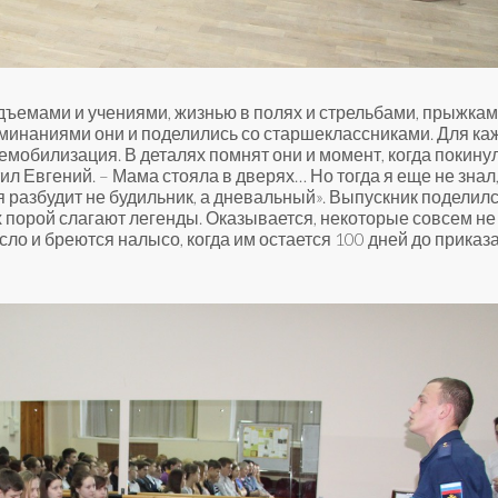
дъемами и учениями, жизнью в полях и стрельбами, прыжкам
минаниями они и поделились со старшеклассниками. Для ка
емобилизация. В деталях помнят они и момент, когда покину
ил Евгений. – Мама стояла в дверях… Но тогда я еще не знал,
я разбудит не будильник, а дневальный». Выпускник поделилс
 порой слагают легенды. Оказывается, некоторые совсем не
сло и бреются налысо, когда им остается 100 дней до приказа