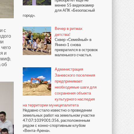
приобретёт ещё не
менее 55 видеокамер
для АПК «Безопасный
город».
Вечер в ритмах
и с
детства!
ждого
Сквер «Семейный» в
ли
Янино‑1 снова
 чего
превратился в островок
я и
маленького счастья.
 миф,
 об
Администрация
Заневского поселения
предпринимает
необходимые шаги для
сохранения объекта
культурного наследия
на территории муниципалитета
Недавно стало известно о проведении
земельных работ на земельном участке
47:07:1039001:356, расположенным
рядом с конно-спортивным клубом
«Вента-Арена».