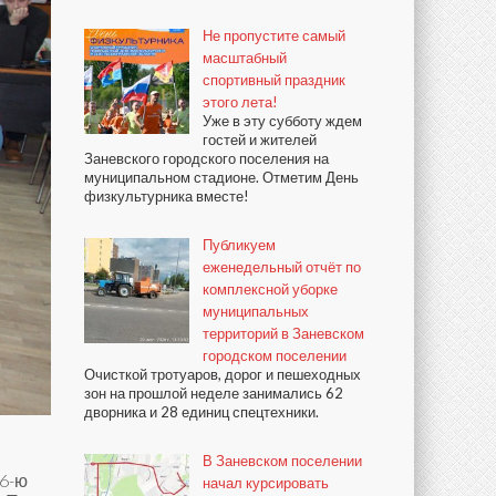
Не пропустите самый
масштабный
спортивный праздник
этого лета!
Уже в эту субботу ждем
гостей и жителей
Заневского городского поселения на
муниципальном стадионе. Отметим День
физкультурника вместе!
Публикуем
еженедельный отчёт по
комплексной уборке
муниципальных
территорий в Заневском
городском поселении
Очисткой тротуаров, дорог и пешеходных
зон на прошлой неделе занимались 62
дворника и 28 единиц спецтехники.
В Заневском поселении
76-ю
начал курсировать