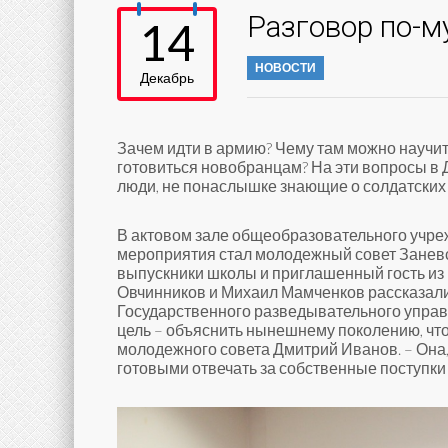
Разговор по-м
14
НОВОСТИ
Декабрь
Зачем идти в армию? Чему там можно научит
готовиться новобранцам? На эти вопросы
в 
люди, не понаслышке знающие о солдатских 
В актовом зале общеобразовательного учре
мероприятия стал молодежный совет Заневс
выпускники школы и приглашенный гость из 
Овчинников
и Михаил Мамченков рассказали 
Государственного разведывательного управ
цель – объяснить нынешнему поколению, что
молодежного совета Дмитрий Иванов. – Она
готовыми отвечать за собственные поступки 