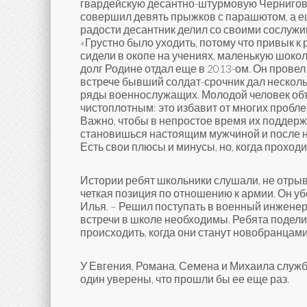
гвардейскую десантно-штурмовую Чернигов
совершил девять прыжков с парашютом, а ещ
радости десантник делил со своими сослужив
«Грустно было уходить, потому что привык к 
сидели в окопе на учениях, маленькую шоко
долг Родине отдал еще в 2013-ом. Он провел
встрече бывший солдат-срочник дал несколь
ряды военнослужащих. Молодой человек объя
чистоплотным: это избавит от многих пробле
Важно, чтобы в непростое время их поддерж
становишься настоящим мужчиной и после не
Есть свои плюсы и минусы, но, когда проход
Истории ребят школьники слушали, не отрыва
четкая позиция по отношению к армии. Он у
Илья. – Решил поступать в военный инженерн
встречи в школе необходимы. Ребята подели
происходить, когда они станут новобранцами
У Евгения, Романа, Семена и Михаила служба 
один уверены, что прошли бы ее еще раз.