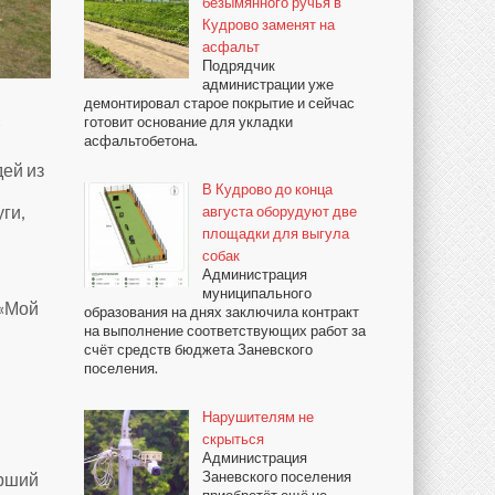
безымянного ручья в
Кудрово заменят на
асфальт
Подрядчик
администрации уже
демонтировал старое покрытие и сейчас
готовит основание для укладки
асфальтобетона.
дей из
В Кудрово до конца
ги,
августа оборудуют две
площадки для выгула
собак
Администрация
муниципального
 «Мой
образования на днях заключила контракт
на выполнение соответствующих работ за
счёт средств бюджета Заневского
поселения.
Нарушителям не
скрыться
Администрация
Заневского поселения
арший