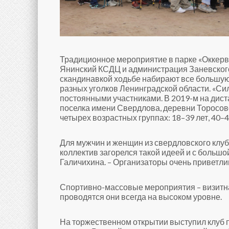
Традиционное мероприятие в парке «Оккерв
Янинский КСДЦ и администрация Заневского 
скандинавкой ходьбе набирают все большую 
разных уголков Ленинградской области. «С
постоянными участниками. В 2019-м на дист
поселка имени Свердлова, деревни Торосово
четырех возрастных группах: 18–39 лет, 40–49
Для мужчин и женщин из свердловского клу
коллектив загорелся такой идеей и с большо
Галичихина. – Организаторы очень приветли
Спортивно-массовые мероприятия – визитна
проводятся они всегда на высоком уровне.
На торжественном открытии выступил клуб п