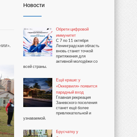
Новости
Обрети цифровой
иммунитет
С 7 по 11 октября
нии».
Ленинградская область
вновь станет точкой
притяжения для
активной молодёжи со
всей страны.
Ещё краше: у
«Оккервиля» появится
парадный вход
Главная рекреация
Заневского поселения
станет ещё более
привлекательной и
узнаваемой.
Брусчатку у