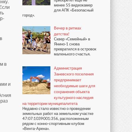
приобретёт ещё не
нку.
менее 55 видеокамер
 Если
для АПК «Безопасный
ть
город».
р-
Вечер в ритмах
детства!
ув
Сквер «Семейный» в
Янино‑1 снова
превратился в островок
маленького счастья.
ом в
Администрация
Заневского поселения
предпринимает
ами и
необходимые шаги для
сохранения объекта
Агния
культурного наследия
 раз
на территории муниципалитета
Недавно стало известно о проведении
земельных работ на земельном участке
47:07:1039001:356, расположенным
рядом с конно-спортивным клубом
«Вента-Арена».