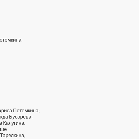
Потемкина;
ариса Потемкина;
жда Бусорева;
а Калугина.
рше
 Тарелкина;