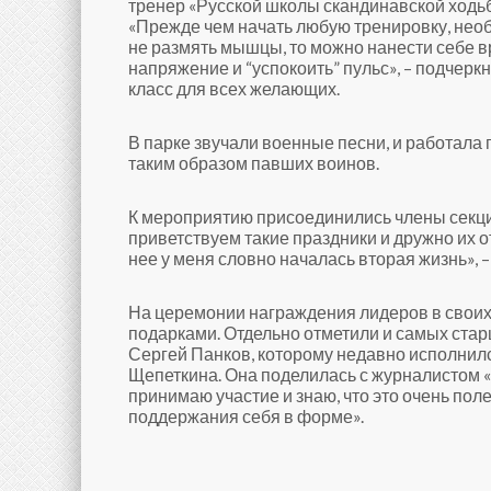
тренер «Русской школы скандинавской ходь
«Прежде чем начать любую тренировку, необ
не размять мышцы, то можно нанести себе в
напряжение и “успокоить” пульс», – подчер
класс для всех желающих.
В парке звучали военные песни, и работала 
таким образом павших воинов.
К мероприятию присоединились члены секци
приветствуем такие праздники и дружно их от
нее у меня словно началась вторая жизнь», 
На церемонии награждения лидеров в своих 
подарками. Отдельно отметили и самых стар
Сергей Панков, которому недавно исполнилс
Щепеткина. Она поделилась с журналистом «
принимаю участие и знаю, что это очень по
поддержания себя в форме».