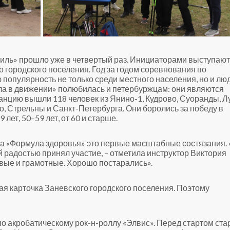
иль» прошло уже в четвертый раз. Инициаторами выступают
городского поселения. Год за годом соревнования по
популярность не только среди местного населения, но и лю
ила в движении» полюбилась и петербуржцам: они являются
анцию вышли 118 человек из Янино-1, Кудрово, Суоранды, Лу
, Стрельны и Санкт-Петербурга. Они боролись за победу в
 лет, 50–59 лет, от 60 и старше.
ба «Формула здоровья» это первые масштабные состязания.
й радостью принял участие, – отметила инструктор Виктория
вые и грамотные. Хорошо постарались».
я карточка Заневского городского поселения. Поэтому
о акробатическому рок-н-роллу «Элвис». Перед стартом ст