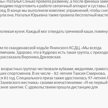
бы» Наталья Сенько провела разминку, а после финиша зами
ходимо подготовить к работе связочный аппарат и суставы.
ред. В конце мы выполнили комплекс упражнений, чтобы сня
кнула она. Наталья Юрьевна также провела бесплатный масте
полевая кухня. Каждый мог отведать гречневой каши, помян
и по скандинавской ходьбе Янинского КСДЦ. «Мы всегда
мечаем. Здорово, что в Кудрово есть такая группа, с приход
– рассказала Вероника Дризовская.
возрастных группах чествовали кубками, медалями, грамот
ших спортсменов. В их числе – 82-летняя Таисия Смирнова,
я 81 год. Специального приза также удостоилась 97-летняя 
Заневского вестника» своими впечатлениями: «Я не первый
лезное занятие. С удовольствием прошла дистанцию для