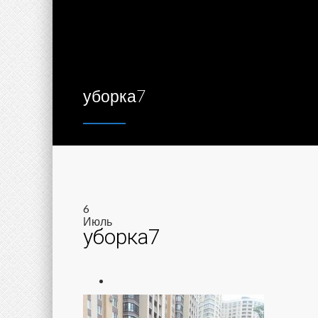
уборка7
6
Июль
уборка7