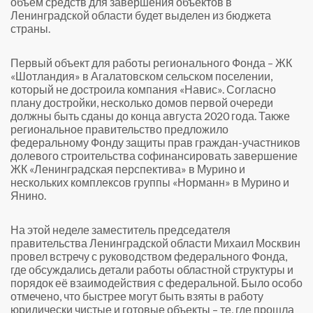
объем средств для завершения объектов в
Ленинградской области будет выделен из бюджета
страны.
Первый объект для работы регионального Фонда – ЖК
«Шотландия» в Агалатовском сельском поселении,
который не достроила компания «Навис». Согласно
плану достройки, несколько домов первой очереди
должны быть сданы до конца августа 2020 года. Также
региональное правительство предложило
федеральному Фонду защиты прав граждан-участников
долевого строительства софинансировать завершение
ЖК «Ленинградская перспектива» в Мурино и
нескольких комплексов группы «Норманн» в Мурино и
Янино.
На этой неделе заместитель председателя
правительства Ленинградской области Михаил Москвин
провел встречу с руководством федерального Фонда,
где обсуждались детали работы областной структуры и
порядок её взаимодействия с федеральной. Было особо
отмечено, что быстрее могут быть взяты в работу
юридически чистые и готовые объекты – те, где прошла