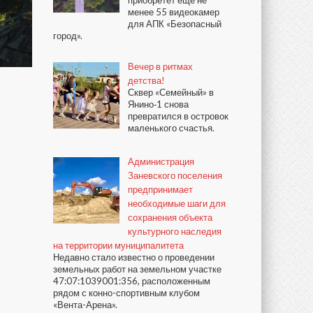
приобретёт ещё не
менее 55 видеокамер
для АПК «Безопасный
город».
Вечер в ритмах
детства!
Сквер «Семейный» в
Янино‑1 снова
превратился в островок
маленького счастья.
Администрация
Заневского поселения
предпринимает
необходимые шаги для
сохранения объекта
культурного наследия
на территории муниципалитета
Недавно стало известно о проведении
земельных работ на земельном участке
47:07:1039001:356, расположенным
рядом с конно-спортивным клубом
«Вента-Арена».