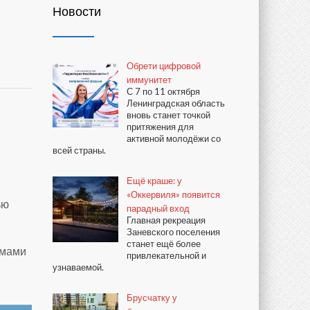
Новости
Обрети цифровой
иммунитет
С 7 по 11 октября
Ленинградская область
вновь станет точкой
притяжения для
активной молодёжи со
всей страны.
Ещё краше: у
«Оккервиля» появится
ью
парадный вход
Главная рекреация
Заневского поселения
станет ещё более
омами
привлекательной и
узнаваемой.
Брусчатку у