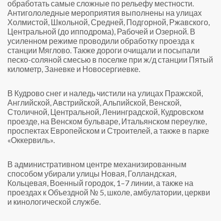
обработать самые сложные по рельефу местности.
Антигололедные мероприятия выполнены на улицах
Холмистой, Школьной, Средней, Подгорной, Ржавского,
Центральной (до ипподрома), Рабочей и Озерной. В
усиленном режиме проводили обработку проезда к
станции Мяглово. Также дороги очищали и посыпали
песко-соляной смесью в поселке при ж/д станции Пятый
километр, Заневке и Новосергиевке.
В Кудрово снег и наледь чистили на улицах Пражской,
Английской, Австрийской, Альпийской, Венской,
Столичной, Центральной, Ленинградской, Кудровском
проезде, на Венском бульваре, Итальянском переулке,
проспектах Европейском и Строителей, а также в парке
«Оккервиль».
В административном центре механизированным
способом убирали улицы Новая, Голландская,
Кольцевая, Военный городок, 1–7 линии, а также на
проездах к Объездной № 5, школе, амбулатории, церкви
и кинологической службе.