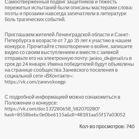
Самоотверженный подвиг защитников и тяжесть
пережитых испытаний были описаны мастерами слова:
поэты и прозаики навсегда запечатлели в литературе
боль трагических событий.
Приглашаем жителей Ленинградской области и Санкт-
Петербурга в возрасте от 7 до 35 лет к участию в нашем
конкурсе. Прочитайте стихотворение о войне, запишите
видео со своим выступлением и вместе с заявкой
отправьте его на электронную почту: janino_dk@mail.ru в
срок до 24 января. Имена победителей будут объявлены
на странице сообщества Заневского поселения в
социальной сети «ВКонтакте»:
https://vk.com/zanevskoegp
С подробной информацией можно ознакомиться в
Положении о конкурсе:
https://vk.com/doc137280658_582070280?
hash=8558bebc0e0be6115a&dl=48181aa55f17a03052
Кол-во просмотров: 740