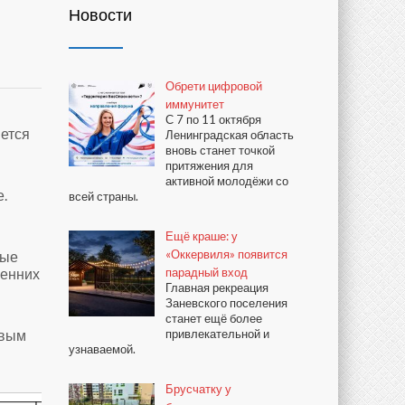
Новости
Обрети цифровой
иммунитет
С 7 по 11 октября
мется
Ленинградская область
вновь станет точкой
притяжения для
активной молодёжи со
е.
всей страны.
Ещё краше: у
«Оккервиля» появится
ные
ренних
парадный вход
Главная рекреация
Заневского поселения
станет ещё более
овым
привлекательной и
узнаваемой.
Брусчатку у