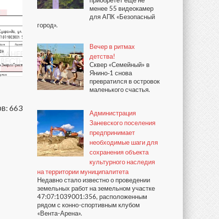
приобретёт ещё не
менее 55 видеокамер
для АПК «Безопасный
город».
Вечер в ритмах
детства!
Сквер «Семейный» в
Янино‑1 снова
превратился в островок
маленького счастья.
в: 663
Администрация
Заневского поселения
предпринимает
необходимые шаги для
сохранения объекта
культурного наследия
на территории муниципалитета
Недавно стало известно о проведении
земельных работ на земельном участке
47:07:1039001:356, расположенным
рядом с конно-спортивным клубом
«Вента-Арена».