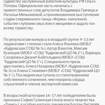
судейство заслуженный работник культуры РФ Ольга
Попова. Официальная часть началась с
приветственных слов депутатов Владимира Гречица и
Натальи Мельниковой, а проникновенное выступление
студии современного танца «Форма» наполнило
событие глубоким смыслом и эмоциями и задало тон
всему торжеству.
По результатам конкурса в младшей группе 9–13 лет
лауреатами I степени стали Алиса Яхьяева (МОБУ
«Кудровская СОШ № 3»), Артур Вахитов, Максим
Кузнецов (МОБУ «СОШ “Кудровский ЦО № 2”»), Варвара
Сахарова и Джанет Байгольдина (МОБУ «СОШ
“Кудровский ЦО № 1”»). Специального приза
удостоились Алиса Назарова (МОБУ «Кудровская СОШ
№ 3») и Алина Станкевич (МОБУ «СОШ “Кудровский ЦО
№ 1”»). Последняя выступила со стихотворением
собственного сочинения, чем покорила сердца
слушателей и членов экспертной комиссии.
В возрастной категории 14–17 лет победителем была
признана София Гулинская (театр юного творчества
«Данко»), а особую награду завоевали Богдан Дегтярёв