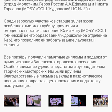
(отряд «Молот» им. Героя России А.А.Ефимова) и Никита
Горланов (МОБУ «СОШ “Кудровский ЦО № 2”»).
Среди взрослых участников старше 18 лет жюри
особенно отметило глубину прочтения и
эмоциональность исполнения Юлии Нягу (МОБУ «СОШ
“Янинский центр образования”», дошкольное отделение
№ 6), что позволило ей забрать звание лауреата II
степени.
Все призёры получили памятные дипломы и подарки от
администрации Заневского городского поселения.
Особое внимание уделили педагогам и руководителям
творческих мастерских. Им были вручены
благодарственные письма за вклад в патриотическое
воспитание подрастающего поколения и подготовку
выступающих.