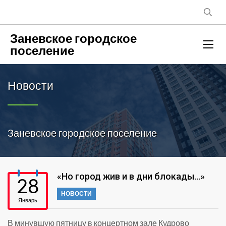
Заневское городское
поселение
Новости
Заневское городское поселение
«Но город жив и в дни блокады…»
28
НОВОСТИ
Январь
В минувшую пятницу в концертном зале Кудрово