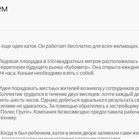
ем
 еще один каток. Он работает бесплатно для всех желающих.
Ледовая площадка в 550 квадратных метров расположилась
территории будущего рынка «Кубометр». Она открыта ежедн
24 часа. Коньки необходимо взять с собой.
Идея порадовать местных жителей возникла у сотрудников р
Коллектив трудился в течение двух месяцев: почти каждый д
пять-шесть часов. Однако добиться идеального результата 
силами не удавалось. За помощью обратились к застройщику
«Полис Групп». Компания безвозмездно предоставила рабоч
технику.
«Когда я был ребенком, каток в моем дворе заливали сами ж
– рассказал один из инициаторов создания площадки,