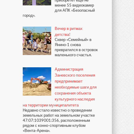
приобретёт ещё не
менее 55 видеокамер
для АПК «Безопасный
город».
Вечер в ритмах
детства!
Сквер «Семейный» в
Янино‑1 снова
превратился в островок
маленького счастья.
Администрация
Заневского поселения
предпринимает
необходимые шаги для
сохранения объекта
культурного наследия
на территории муниципалитета
Недавно стало известно о проведении
земельных работ на земельном участке
47:07:1039001:356, расположенным
рядом с конно-спортивным клубом
«Вента-Арена».