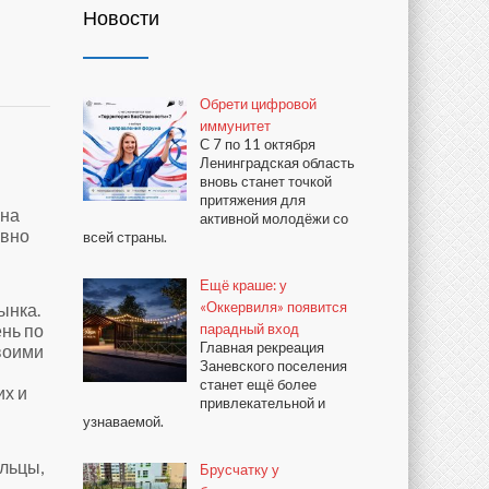
Новости
Обрети цифровой
иммунитет
С 7 по 11 октября
Ленинградская область
вновь станет точкой
притяжения для
 на
активной молодёжи со
евно
всей страны.
Ещё краше: у
«Оккервиля» появится
ынка.
ень по
парадный вход
Главная рекреация
своими
Заневского поселения
станет ещё более
их и
привлекательной и
узнаваемой.
ильцы,
Брусчатку у