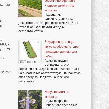
безымянного ручья в
нание
Кудрово заменят на
асфальт
Подрядчик
администрации уже
оя.
демонтировал старое покрытие и сейчас
афе.
готовит основание для укладки
асфальтобетона.
, –
В Кудрово до конца
лым, и
августа оборудуют две
у семь
площадки для выгула
ь
собак
ть
Администрация
муниципального
образования на днях заключила контракт
в: 762
на выполнение соответствующих работ за
счёт средств бюджета Заневского
поселения.
Нарушителям не
скрыться
Администрация
Заневского поселения