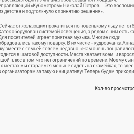
управляющий «Кубометром» Николай Петров. – Это воспоми
из детства и подтолкнуло к принятию решения».
Сейчас от желающих прокатиться по новенькому льду нет отб
Каток оборудован системой освещения, а рядом с ним есть к
Для посетителей играет приятная музыка. Многие люди
обрадовались такому подарку. В их числе – кудровчанка Анна
 вместе с семьей совсем недавно. «Нам очень понравилось
одится в шаговой доступности. Места хватает всем: и взрос
ьшой плюс в том, что нет ограничений по времени. Моему сын
тных местах мы стараемся меньше сидеть на скамейках, то здес
 организаторам за такую инициативу! Теперь будем приходи
Кол-во просмотро