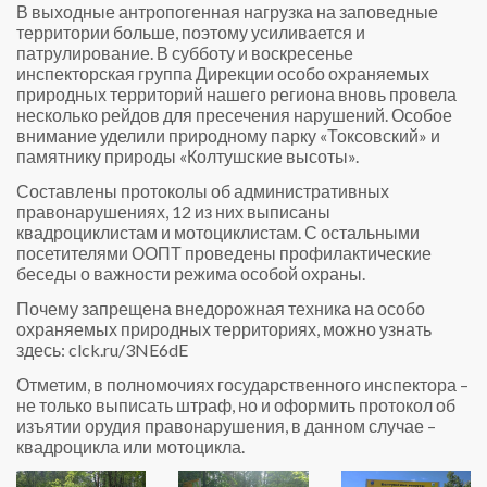
В выходные антропогенная нагрузка на заповедные
территории больше, поэтому усиливается и
патрулирование. В субботу и воскресенье
инспекторская группа Дирекции особо охраняемых
природных территорий нашего региона вновь провела
несколько рейдов для пресечения нарушений. Особое
внимание уделили природному парку «Токсовский» и
памятнику природы «Колтушские высоты».
Составлены протоколы об административных
правонарушениях, 12 из них выписаны
квадроциклистам и мотоциклистам. С остальными
посетителями ООПТ проведены профилактические
беседы о важности режима особой охраны.
Почему запрещена внедорожная техника на особо
охраняемых природных территориях, можно узнать
здесь: clck.ru/3NE6dE
Отметим, в полномочиях государственного инспектора –
не только выписать штраф, но и оформить протокол об
изъятии орудия правонарушения, в данном случае –
квадроцикла или мотоцикла.