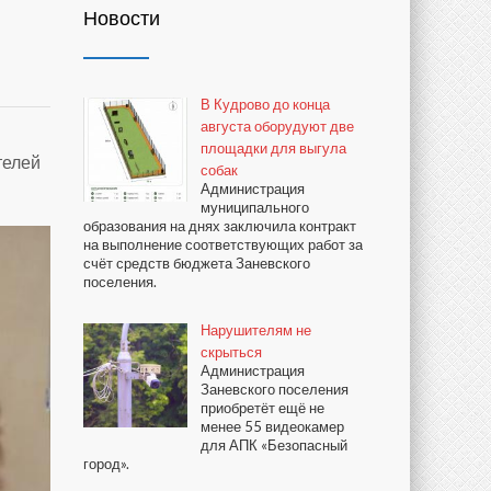
Новости
В Кудрово до конца
августа оборудуют две
площадки для выгула
телей
собак
Администрация
муниципального
образования на днях заключила контракт
на выполнение соответствующих работ за
счёт средств бюджета Заневского
поселения.
Нарушителям не
скрыться
Администрация
Заневского поселения
приобретёт ещё не
менее 55 видеокамер
для АПК «Безопасный
город».