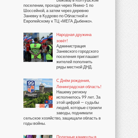
поселении, проходя через Янино-1 по
Шоссейной, а затем через деревню
Заневку в Кудрово по Областной и
Европейскому к ТЦ «МЕГА Дыбенко».
Народная дружина
зовёт!
Администрация
Заневского городского
поселения приглашает
жителей пополнить
ряды местной ДНД.
С Днём рождения,
Ленинградская область!
Нашему региону
исполнилось 99 лет. За
этой цифрой — судьбы
людей, которые строили
заводы, поднимали
сельское хозяйство, защищали область в
годы войны.
Полезные каникулы в