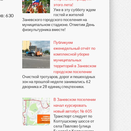
этого лета!
Уже в эту субботу ждем
гостей и жителей
в: 630
Заневского городского поселения на
муниципальном стадионе. Отметим День
физкультурника вместе!
Публикуем
еженедельный отчёт по
комплексной уборке
муниципальных
территорий в Заневском
городском поселении
Очисткой тротуаров, дорог и пешеходных
зон на прошлой неделе занимались 62
дворника и 28 единиц спецтехники.
В Заневском поселении
начал курсировать
новый автобус № 605
Транспорт следует по
Колтушскому шоссе от
села Павлово (улица
Быкова) в Колтушском