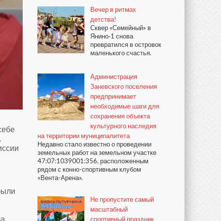
Вечер в ритмах
детства!
Сквер «Семейный» в
Янино‑1 снова
превратился в островок
маленького счастья.
Администрация
Заневского поселения
предпринимает
необходимые шаги для
сохранения объекта
культурного наследия
себе
на территории муниципалитета
.
Недавно стало известно о проведении
иссии
земельных работ на земельном участке
47:07:1039001:356, расположенным
рядом с конно-спортивным клубом
«Вента-Арена».
были
Не пропустите самый
масштабный
за
спортивный праздник