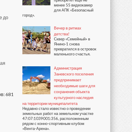
приобретёт ещё не
менее 55 видеокамер
для АПК «Безопасный
город».
е до
Вечер в ритмах
детства!
Сквер «Семейный» в
Янино‑1 снова
превратился в островок
маленького счастья.
чая
Администрация
Заневского поселения
предпринимает
необходимые шаги для
сохранения объекта
в: 681
культурного наследия
на территории муниципалитета
Недавно стало известно о проведении
земельных работ на земельном участке
47:07:1039001:356, расположенным
рядом с конно-спортивным клубом
«Вента-Арена».