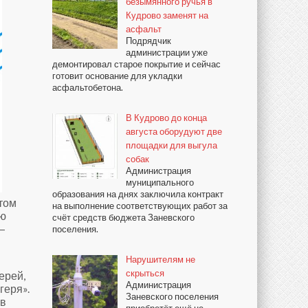
безымянного ручья в
Кудрово заменят на
асфальт
Подрядчик
администрации уже
демонтировал старое покрытие и сейчас
готовит основание для укладки
асфальтобетона.
В Кудрово до конца
августа оборудуют две
площадки для выгула
собак
Администрация
муниципального
образования на днях заключила контракт
том
на выполнение соответствующих работ за
ию
счёт средств бюджета Заневского
—
поселения.
Нарушителям не
скрыться
ерей,
Администрация
геря».
Заневского поселения
 в