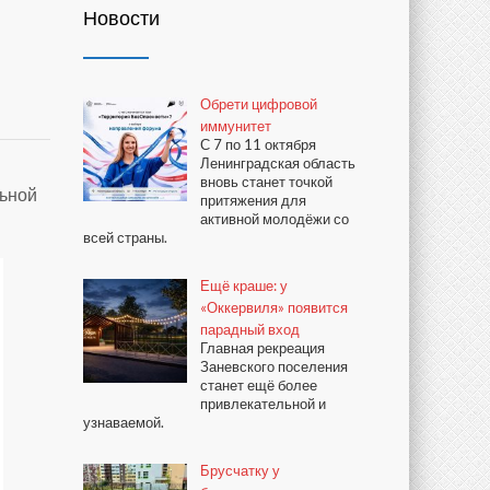
Новости
Обрети цифровой
иммунитет
С 7 по 11 октября
Ленинградская область
вновь станет точкой
льной
притяжения для
активной молодёжи со
всей страны.
Ещё краше: у
«Оккервиля» появится
парадный вход
Главная рекреация
Заневского поселения
станет ещё более
привлекательной и
узнаваемой.
Брусчатку у