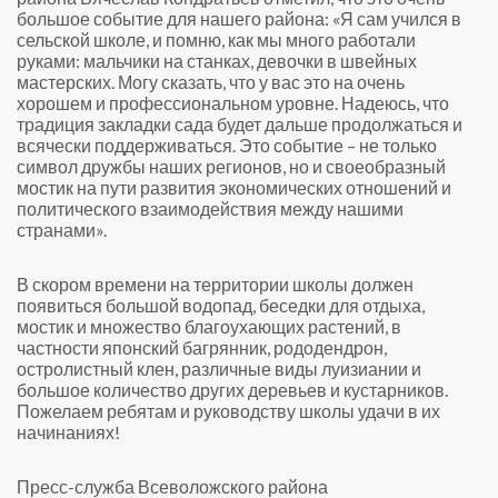
большое событие для нашего района: «Я сам учился в
сельской школе, и помню, как мы много работали
руками: мальчики на станках, девочки в швейных
мастерских. Могу сказать, что у вас это на очень
хорошем и профессиональном уровне. Надеюсь, что
традиция закладки сада будет дальше продолжаться и
всячески поддерживаться. Это событие – не только
символ дружбы наших регионов, но и своеобразный
мостик на пути развития экономических отношений и
политического взаимодействия между нашими
странами».
В скором времени на территории школы должен
появиться большой водопад, беседки для отдыха,
мостик и множество благоухающих растений, в
частности японский багрянник, рододендрон,
остролистный клен, различные виды луизиании и
большое количество других деревьев и кустарников.
Пожелаем ребятам и руководству школы удачи в их
начинаниях!
Пресс-служба Всеволожского района