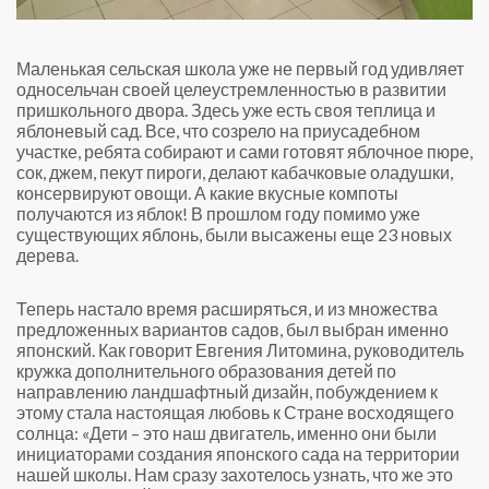
Маленькая сельская школа уже не первый год удивляет
односельчан своей целеустремленностью в развитии
пришкольного двора. Здесь уже есть своя теплица и
яблоневый сад. Все, что созрело на приусадебном
участке, ребята собирают и сами готовят яблочное пюре,
сок, джем, пекут пироги, делают кабачковые оладушки,
консервируют овощи. А какие вкусные компоты
получаются из яблок! В прошлом году помимо уже
существующих яблонь, были высажены еще 23 новых
дерева.
Теперь настало время расширяться, и из множества
предложенных вариантов садов, был выбран именно
японский. Как говорит Евгения Литомина, руководитель
кружка дополнительного образования детей по
направлению ландшафтный дизайн, побуждением к
этому стала настоящая любовь к Стране восходящего
солнца: «Дети – это наш двигатель, именно они были
инициаторами создания японского сада на территории
нашей школы. Нам сразу захотелось узнать, что же это