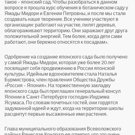
такое – японский сад. Чтобы разобраться в данном
вопросе я прошла курс обучения в ботаническом саду у
Ямады Мидори и Евгении Петровны, и после мы стали
создавать наше творение. Все ученики участвуют в
организации: работают на участке, пилят деревья,
облагораживают территорию. Они заражают друг друга
положительной энергией. Тем более, когда дети сами
работают, они бережно относятся к посадкам».
Одобрение на создание японского сада было получено
у самой Ямады Мидори, которая уже более 20 лет
посвящает себя продвижению в России японской
культуры. Идейным вдохновителем стала Наталья
Бурмистрова, член правления Общества Дружбы
«Россия – Япония». На торжественную закладку
японского сада был приглашен генеральный консул
Японии в Санкт-Петербурге господин Иидзима
Ясумаса. По словам почетных гостей, они гордятся
задуманной идеей и ждут, когда на территории школы
расцветут первые высаженные ими растения.
Глава муниципального образования Всеволожского
района Вячеслав Кондратьев отметил, что это очень