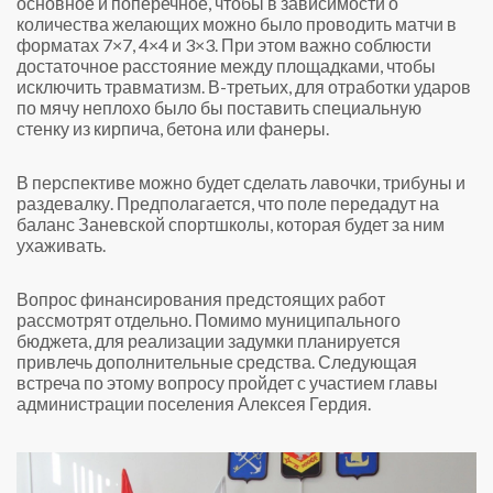
основное и поперечное, чтобы в зависимости о
количества желающих можно было проводить матчи в
форматах 7×7, 4×4 и 3×3. При этом важно соблюсти
достаточное расстояние между площадками, чтобы
исключить травматизм. В-третьих, для отработки ударов
по мячу неплохо было бы поставить специальную
стенку из кирпича, бетона или фанеры.
В перспективе можно будет сделать лавочки, трибуны и
раздевалку. Предполагается, что поле передадут на
баланс Заневской спортшколы, которая будет за ним
ухаживать.
Вопрос финансирования предстоящих работ
рассмотрят отдельно. Помимо муниципального
бюджета, для реализации задумки планируется
привлечь дополнительные средства. Следующая
встреча по этому вопросу пройдет с участием главы
администрации поселения Алексея Гердия.