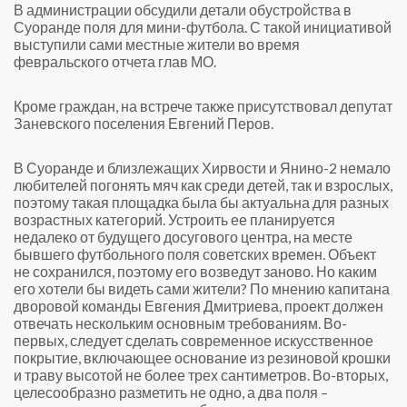
В администрации обсудили детали обустройства в
Суоранде поля для мини-футбола. С такой инициативой
выступили сами местные жители во время
февральского отчета глав МО.
Кроме граждан, на встрече также присутствовал депутат
Заневского поселения Евгений Перов.
В Суоранде и близлежащих Хирвости и Янино-2 немало
любителей погонять мяч как среди детей, так и взрослых,
поэтому такая площадка была бы актуальна для разных
возрастных категорий. Устроить ее планируется
недалеко от будущего досугового центра, на месте
бывшего футбольного поля советских времен. Объект
не сохранился, поэтому его возведут заново. Но каким
его хотели бы видеть сами жители? По мнению капитана
дворовой команды Евгения Дмитриева, проект должен
отвечать нескольким основным требованиям. Во-
первых, следует сделать современное искусственное
покрытие, включающее основание из резиновой крошки
и траву высотой не более трех сантиметров. Во-вторых,
целесообразно разметить не одно, а два поля –