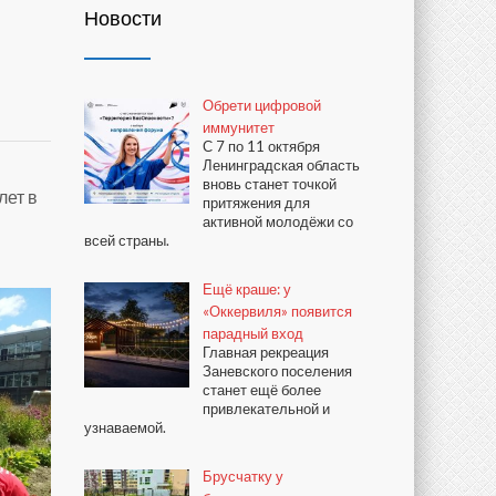
Новости
Обрети цифровой
иммунитет
С 7 по 11 октября
Ленинградская область
вновь станет точкой
лет в
притяжения для
активной молодёжи со
всей страны.
Ещё краше: у
«Оккервиля» появится
парадный вход
Главная рекреация
Заневского поселения
станет ещё более
привлекательной и
узнаваемой.
Брусчатку у