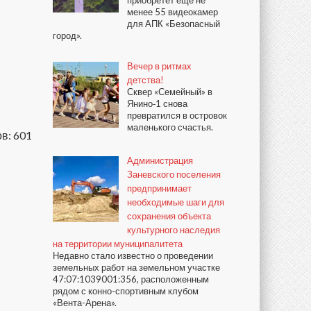
приобретёт ещё не
менее 55 видеокамер
для АПК «Безопасный
город».
Вечер в ритмах
детства!
Сквер «Семейный» в
Янино‑1 снова
превратился в островок
маленького счастья.
в: 601
Администрация
Заневского поселения
предпринимает
необходимые шаги для
сохранения объекта
культурного наследия
на территории муниципалитета
Недавно стало известно о проведении
земельных работ на земельном участке
47:07:1039001:356, расположенным
рядом с конно-спортивным клубом
«Вента-Арена».