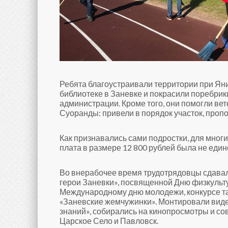
Ребята благоустраивали территории при Яни
библиотеке в Заневке и покрасили поребри
администрации. Кроме того, они помогли ве
Суоранды: привели в порядок участок, проп
Как признавались сами подростки, для мног
плата в размере 12 800 рублей была не еди
Во внерабочее время трудотрядовцы сдавал
герои Заневки», посвященной Дню физкульту
Международному дню молодежи, конкурсе тал
«Заневские жемчужинки». Монтировали вид
знаний», собирались на кинопросмотры и с
Царское Село и Павловск.