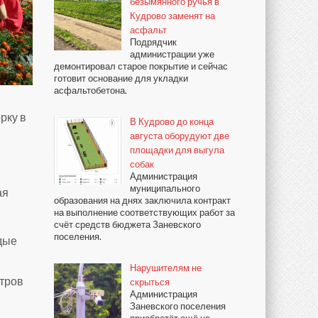
безымянного ручья в
Кудрово заменят на
асфальт
Подрядчик
администрации уже
демонтировал старое покрытие и сейчас
готовит основание для укладки
асфальтобетона.
рку в
В Кудрово до конца
августа оборудуют две
площадки для выгула
собак
Администрация
муниципального
ая
образования на днях заключила контракт
на выполнение соответствующих работ за
счёт средств бюджета Заневского
поселения.
дые
Нарушителям не
тров
скрыться
Администрация
Заневского поселения