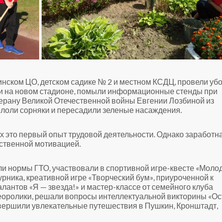
нском ЦО, детском садике № 2 и местном КСДЦ, провели убо
ки на новом стадионе, помыли информационные стенды при
терану Великой Отечественной войны Евгении Лозбиной из
ололи сорняки и пересадили зеленые насаждения.
их это первый опыт трудовой деятельности. Однако заработн
нственной мотивацией.
и нормы ГТО, участвовали в спортивной игре-квесте «Моло
рника, креативной игре «Творческий бум», приуроченной к
антов «Я — звезда!» и мастер-классе от семейного клуба
еоролики, решали вопросы интеллектуальной викторины «Ос
овершили увлекательные путешествия в Пушкин, Кронштадт,