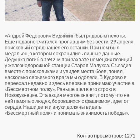
«Андрей Федорович Видяйкин был рядовым пехоты.
Еще недавно считался пропавшим без вести. 29 апреля
поисковый отряд нашел его останки. При нем был
медальон, в котором сохранились личные данные.
Дедушка погиб в 1942-м при захвате немецких позиций
у железнодорожной станции Старая Малукса. Съездив
вместе с поисковиками и увидев места боев, понял,
насколько серьезного врага мы одолели. В Кудрово я
переехал недавно и здесь впервые принимаю участие в
«Бессмертном полку». Раньше шел в его строю в
Новокузнецке. Эта акция многое значит, потому что на
Валерий Видяйкин
ней память о людях, боровшихся с фашизмом, идет от
сердца. Наши дети и внуки должны видеть
«Бессмертный полк» и понимать значимость победы».
Кол-во просмотров: 1271