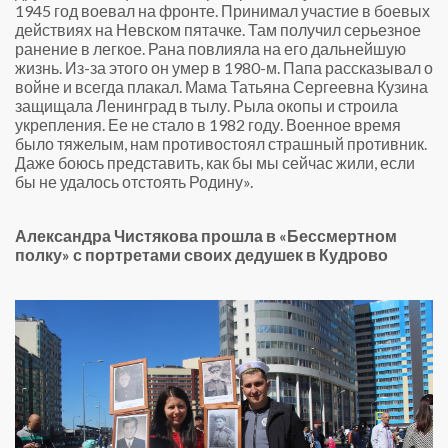
1945 год воевал на фронте. Принимал участие в боевых
действиях на Невском пятачке. Там получил серьезное
ранение в легкое. Рана повлияла на его дальнейшую
жизнь. Из-за этого он умер в 1980-м. Папа рассказывал о
войне и всегда плакал. Мама Татьяна Сергеевна Кузина
защищала Ленинград в тылу. Рыла окопы и строила
укрепления. Ее не стало в 1982 году. Военное время
Сергей Кузин
было тяжелым, нам противостоял страшный противник.
Даже боюсь представить, как бы мы сейчас жили, если
бы не удалось отстоять Родину».
Александра Чистякова прошла в «Бессмертном
полку» с портретами своих дедушек в Кудрово