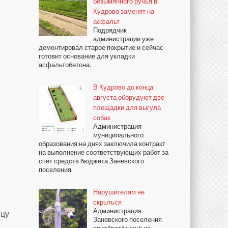
безымянного ручья в
Кудрово заменят на
асфальт
Подрядчик
администрации уже
демонтировал старое покрытие и сейчас
готовит основание для укладки
асфальтобетона.
В Кудрово до конца
августа оборудуют две
площадки для выгула
собак
Администрация
муниципального
образования на днях заключила контракт
на выполнение соответствующих работ за
счёт средств бюджета Заневского
поселения.
Нарушителям не
скрыться
Администрация
ицу
Заневского поселения