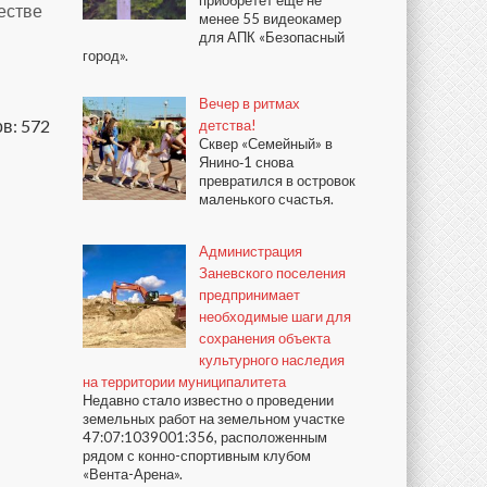
приобретёт ещё не
честве
менее 55 видеокамер
для АПК «Безопасный
город».
Вечер в ритмах
в: 572
детства!
Сквер «Семейный» в
Янино‑1 снова
превратился в островок
маленького счастья.
Администрация
Заневского поселения
предпринимает
необходимые шаги для
сохранения объекта
культурного наследия
на территории муниципалитета
Недавно стало известно о проведении
земельных работ на земельном участке
47:07:1039001:356, расположенным
рядом с конно-спортивным клубом
«Вента-Арена».