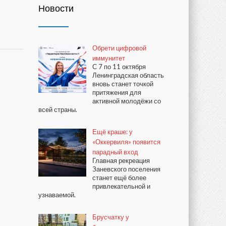
Новости
Обрети цифровой
иммунитет
С 7 по 11 октября
Ленинградская область
вновь станет точкой
притяжения для
активной молодёжи со
всей страны.
Ещё краше: у
«Оккервиля» появится
парадный вход
Главная рекреация
Заневского поселения
станет ещё более
привлекательной и
узнаваемой.
Брусчатку у