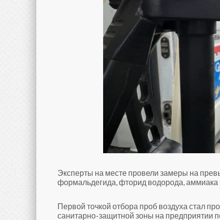
Эксперты на месте провели замеры на превыш
формальдегида, фторид водорода, аммиака и
Первой точкой отбора проб воздуха стал пр
санитарно-защитной зоны на предприятии п