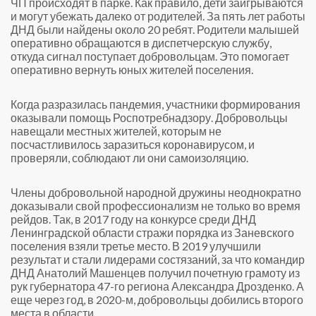
ЧП происходят в парке. Как правило, дети заигрываются
и могут убежать далеко от родителей. За пять лет работы
ДНД были найдены около 20 ребят. Родители малышей
оперативно обращаются в диспетчерскую службу,
откуда сигнал поступает добровольцам. Это помогает
оперативно вернуть юных жителей поселения.
Когда разразилась пандемия, участники формирования
оказывали помощь Роспотребнадзору. Добровольцы
навещали местных жителей, которым не
посчастливилось заразиться коронавирусом, и
проверяли, соблюдают ли они самоизоляцию.
Члены добровольной народной дружины неоднократно
доказывали свой профессионализм не только во время
рейдов. Так, в 2017 году на конкурсе среди ДНД
Ленинградской области стражи порядка из Заневского
поселения взяли третье место. В 2019 улучшили
результат и стали лидерами состязаний, за что командир
ДНД Анатолий Машенцев получил почетную грамоту из
рук губернатора 47-го региона Александра Дрозденко. А
еще через год, в 2020-м, добровольцы добились второго
места в области.