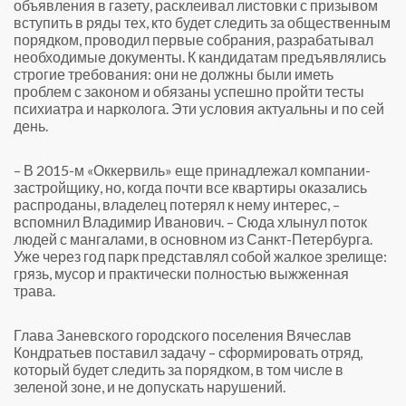
объявления в газету, расклеивал листовки с призывом
вступить в ряды тех, кто будет следить за общественным
порядком, проводил первые собрания, разрабатывал
необходимые документы. К кандидатам предъявлялись
строгие требования: они не должны были иметь
проблем с законом и обязаны успешно пройти тесты
психиатра и нарколога. Эти условия актуальны и по сей
день.
– В 2015-м «Оккервиль» еще принадлежал компании-
застройщику, но, когда почти все квартиры оказались
распроданы, владелец потерял к нему интерес, –
вспомнил Владимир Иванович. – Сюда хлынул поток
людей с мангалами, в основном из Санкт-Петербурга.
Уже через год парк представлял собой жалкое зрелище:
грязь, мусор и практически полностью выжженная
трава.
Глава Заневского городского поселения Вячеслав
Кондратьев поставил задачу – сформировать отряд,
который будет следить за порядком, в том числе в
зеленой зоне, и не допускать нарушений.