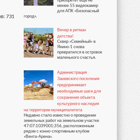
приобретёт ещё не
менее 55 видеокамер
для АПК «Безопасный
в: 731
город».
Вечер в ритмах
детства!
Сквер «Семейный» в
Янино‑1 снова
превратился в островок
маленького счастья.
Администрация
Заневского поселения
предпринимает
необходимые шаги для
сохранения объекта
культурного наследия
на территории муниципалитета
Недавно стало известно о проведении
земельных работ на земельном участке
47:07:1039001:356, расположенным
рядом с конно-спортивным клубом
«Вента-Арена».