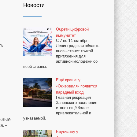
Новости
Обрети цифровой
иммунитет
С 7 по 11 октября
ть
Ленинградская область
вновь станет точкой
притяжения для
активной молодёжи со
всей страны.
Ещё краше: у
«Оккервиля» появится
парадный вход
Главная рекреация
Заневского поселения
станет ещё более
привлекательной и
узнаваемой.
льные
а. –
Брусчатку у