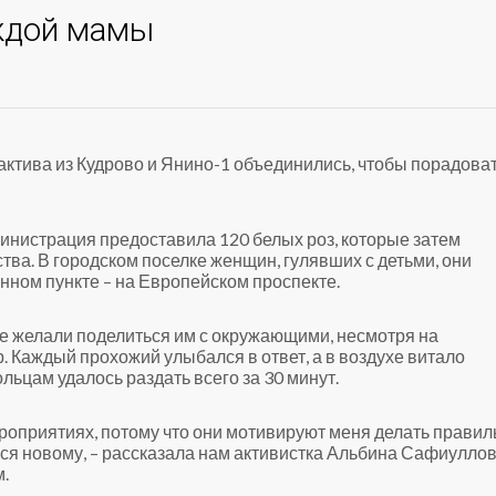
ждой мамы
ктива из Кудрово и Янино-1 объединились, чтобы порадова
министрация предоставила 120 белых роз, которые затем
а. В городском поселке женщин, гулявших с детьми, они
нном пункте – на Европейском проспекте.
е желали поделиться им с окружающими, несмотря на
. Каждый прохожий улыбался в ответ, а в воздухе витало
ьцам удалось раздать всего за 30 минут.
роприятиях, потому что они мотивируют меня делать прави
ся новому, – рассказала нам активистка Альбина Сафиуллов
м.