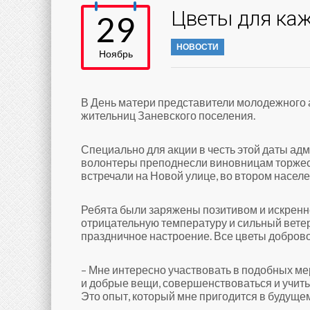
Цветы для ка
29
НОВОСТИ
Ноябрь
В День матери представители молодежного а
жительниц Заневского поселения.
Специально для акции в честь этой даты ад
волонтеры преподнесли виновницам торжеств
встречали на Новой улице, во втором населе
Ребята были заряжены позитивом и искренн
отрицательную температуру и сильный ветер
праздничное настроение. Все цветы добровол
– Мне интересно участвовать в подобных ме
и добрые вещи, совершенствоваться и учить
Это опыт, который мне пригодится в будуще