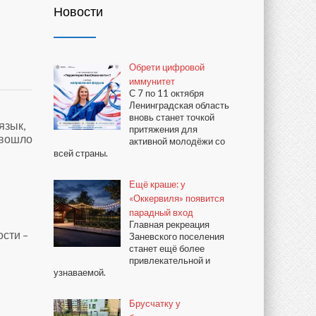
Новости
Обрети цифровой
иммунитет
С 7 по 11 октября
Ленинградская область
вновь станет точкой
язык,
притяжения для
вошло
активной молодёжи со
всей страны.
Ещё краше: у
«Оккервиля» появится
парадный вход
Главная рекреация
ости –
Заневского поселения
станет ещё более
привлекательной и
узнаваемой.
Брусчатку у