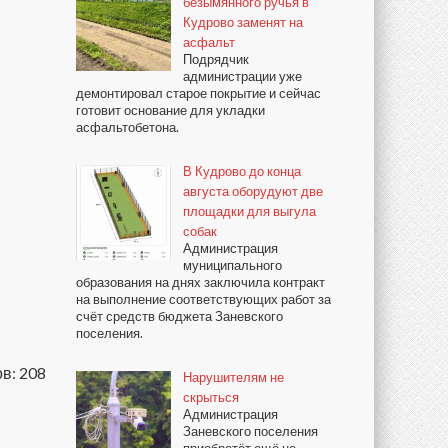
безымянного ручья в
Кудрово заменят на
асфальт
Подрядчик
администрации уже
демонтировал старое покрытие и сейчас
готовит основание для укладки
асфальтобетона.
В Кудрово до конца
августа оборудуют две
площадки для выгула
собак
Администрация
муниципального
образования на днях заключила контракт
на выполнение соответствующих работ за
счёт средств бюджета Заневского
поселения.
в: 208
Нарушителям не
скрыться
Администрация
Заневского поселения