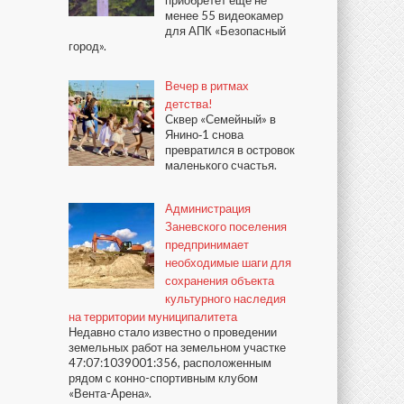
приобретёт ещё не
менее 55 видеокамер
для АПК «Безопасный
город».
Вечер в ритмах
детства!
Сквер «Семейный» в
Янино‑1 снова
превратился в островок
маленького счастья.
Администрация
Заневского поселения
предпринимает
необходимые шаги для
сохранения объекта
культурного наследия
на территории муниципалитета
Недавно стало известно о проведении
земельных работ на земельном участке
47:07:1039001:356, расположенным
рядом с конно-спортивным клубом
«Вента-Арена».