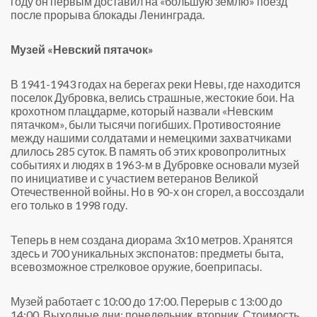
году он первым доставил на «большую землю» поезд
после прорыва блокады Ленинграда.
Музей «Невский пятачок»
В 1941-1943 годах на берегах реки Невы, где находится
поселок Дубровка, велись страшные, жестокие бои. На
крохотном плацдарме, который назвали «Невским
пятачком», были тысячи погибших. Противостояние
между нашими солдатами и немецкими захватчиками
длилось 285 суток. В память об этих кровопролитных
событиях и людях в 1963-м в Дубровке основали музей
по инициативе и с участием ветеранов Великой
Отечественной войны. Но в 90-х он сгорел, а воссоздали
его только в 1998 году.
Теперь в нем создана диорама 3х10 метров. Хранятся
здесь и 700 уникальных экспонатов: предметы быта,
всевозможное стрелковое оружие, боеприпасы.
Музей работает с 10:00 до 17:00. Перерыв с 13:00 до
14:00. Выходные дни: понедельник, вторник. Стоимость