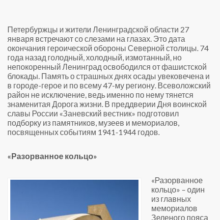
Петербуржцы и жители Ленинградской области 27
января встречают со слезами на глазах. Это дата
окончания героической обороны Северной столицы. 74
года назад голодный, холодный, измотанный, но
непокоренный Ленинград освободился от фашистской
блокады. Память о страшных днях осады увековечена и
в городе-герое и по всему 47-му региону. Всеволожский
район не исключение, ведь именно по нему тянется
знаменитая Дорога жизни. В преддверии Дня воинской
славы России «Заневский вестник» подготовил
подборку из памятников, музеев и мемориалов,
посвященных событиям 1941-1944 годов.
«Разорванное кольцо»
«Разорванное
кольцо» – один
из главных
мемориалов
Зеленого пояса