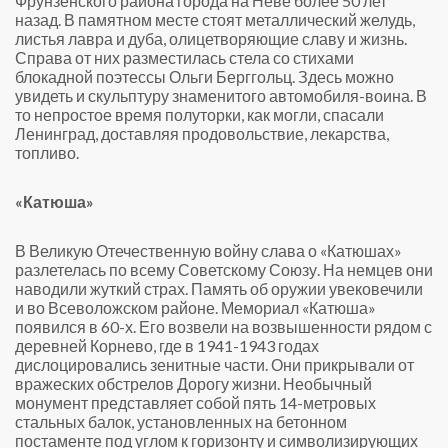
Фрунзенского района города на Неве более 50 лет
назад. В памятном месте стоят металлический желудь,
листья лавра и дуба, олицетворяющие славу и жизнь.
Справа от них разместилась стела со стихами
блокадной поэтессы Ольги Берггольц. Здесь можно
увидеть и скульптуру знаменитого автомобиля-воина. В
то непростое время полуторки, как могли, спасали
Ленинград, доставляя продовольствие, лекарства,
топливо.
«Катюша»
В Великую Отечественную войну слава о «Катюшах»
разлетелась по всему Советскому Союзу. На немцев они
наводили жуткий страх. Память об оружии увековечили
и во Всеволожском районе. Мемориал «Катюша»
появился в 60-х. Его возвели на возвышенности рядом с
деревней Корнево, где в 1941-1943 годах
дислоцировались зенитные части. Они прикрывали от
вражеских обстрелов Дорогу жизни. Необычный
монумент представляет собой пять 14-метровых
стальных балок, установленных на бетонном
постаменте под углом к горизонту и символизирующих