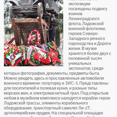
экспозиции
посвящены подвигу
воинов
Ленинградского
флота, Ладожской
военной флотилии,
героев Северо-
Западного речного
пароходства и Дороги
жизни. В музее
хранятся более двух с
половиной тысяч
уникальных
экспонатов, среди
которых фотографии, документы, предметы быта.
Можно увидеть здесь и прославленные автомобили
военного времени: полуторку и ЗИС-5. Представлены
для посетителей и полевая кухня, и разные типы
морских мин, и электромагнитный трал. Под открытым
небом в музейном комплексе находятся корабли-герои
Ладожской трассы, элементы корабельного
оборудования, транспортный самолет Ли-2Т,
артиллерийские орудия. На специальной площадке