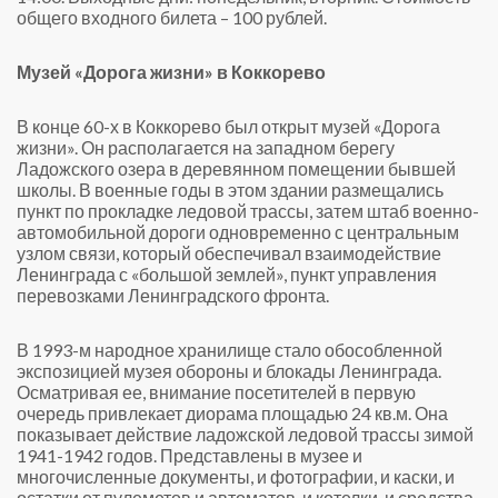
общего входного билета – 100 рублей.
Музей «Дорога жизни» в Коккорево
В конце 60-х в Коккорево был открыт музей «Дорога
жизни». Он располагается на западном берегу
Ладожского озера в деревянном помещении бывшей
школы. В военные годы в этом здании размещались
пункт по прокладке ледовой трассы, затем штаб военно-
автомобильной дороги одновременно с центральным
узлом связи, который обеспечивал взаимодействие
Ленинграда с «большой землей», пункт управления
перевозками Ленинградского фронта.
В 1993-м народное хранилище стало обособленной
экспозицией музея обороны и блокады Ленинграда.
Осматривая ее, внимание посетителей в первую
очередь привлекает диорама площадью 24 кв.м. Она
показывает действие ладожской ледовой трассы зимой
1941-1942 годов. Представлены в музее и
многочисленные документы, и фотографии, и каски, и
остатки от пулеметов и автоматов, и котелки, и средства