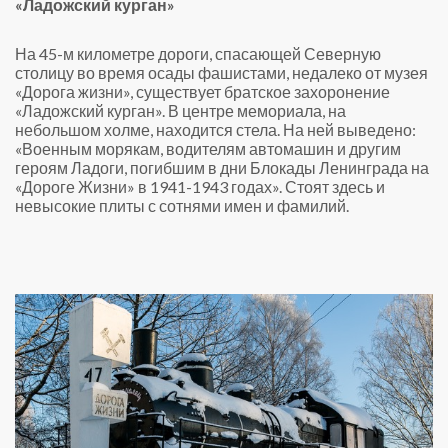
«Ладожский курган»
На 45-м километре дороги, спасающей Северную
столицу во время осады фашистами, недалеко от музея
«Дорога жизни», существует братское захоронение
«Ладожский курган». В центре мемориала, на
небольшом холме, находится стела. На ней выведено:
«Военным морякам, водителям автомашин и другим
героям Ладоги, погибшим в дни Блокады Ленинграда на
«Дороге Жизни» в 1941-1943 годах». Стоят здесь и
невысокие плиты с сотнями имен и фамилий.