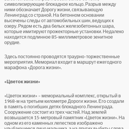
символизирующие блокадное кольцо. Разрыв между
ними обозначает Дорогу жизни, связывающую
Ленинград со страной. На бетонном основании
высечены следы от автомобильных шин, ведущих к
озеру. Рядом есть два белых железобетонных шара,
которые имитируют прожекторные установки. Недалеко
находится подлинное 85-миллиметровое зенитное
орудие.
Здесь постоянно проводятся траурно-торжественные
мероприятия. Мемориал входит в маршрут ежегодного
марафона «Дорога жизни».
«Цветок жизни»
«Цветок жизни» – мемориальный комплекс, открытый в
1968-м на третьем километре Дороги жизни. Его создали
в память о погибших детях блокадного Ленинграда.
Сооружение состоит из трех частей. Над землей
возвышается 15-метровый памятник «Цветок жизни». На
одном из его каменных лепестков изображено
улыбающееся лицо мальчика, а на других выбиты слова