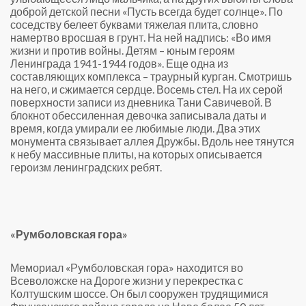
доброй детской песни «Пусть всегда будет солнце». По
соседству белеет буквами тяжелая плита, словно
намертво вросшая в грунт. На ней надпись: «Во имя
жизни и против войны. Детям – юным героям
Ленинграда 1941-1944 годов». Еще одна из
составляющих комплекса – траурный курган. Смотришь
на него, и сжимается сердце. Восемь стел. На их серой
поверхности записи из дневника Тани Савичевой. В
блокнот обессиленная девочка записывала даты и
время, когда умирали ее любимые люди. Два этих
монумента связывает аллея Дружбы. Вдоль нее тянутся
к небу массивные плиты, на которых описывается
героизм ленинградских ребят.
«Румболовская гора»
Мемориал «Румболовская гора» находится во
Всеволожске на Дороге жизни у перекрестка с
Колтушским шоссе. Он был сооружен трудящимися