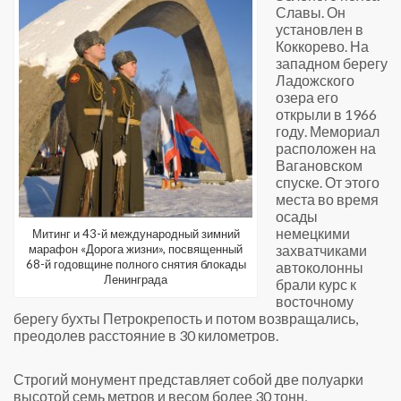
Славы. Он
установлен в
Коккорево. На
западном берегу
Ладожского
озера его
открыли в 1966
году. Мемориал
расположен на
Вагановском
спуске. От этого
места во время
осады
немецкими
Митинг и 43-й международный зимний
захватчиками
марафон «Дорога жизни», посвященный
68-й годовщине полного снятия блокады
автоколонны
Ленинграда
брали курс к
восточному
берегу бухты Петрокрепость и потом возвращались,
преодолев расстояние в 30 километров.
Строгий монумент представляет собой две полуарки
высотой семь метров и весом более 30 тонн,