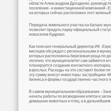
области Александром Дрозденко, руководст
поселение» и инвестиционной компанией «Ев
на которых сейчас расположен этот зеленый
Передача земельного участка на баланс му
позволит придать парку официальный статус 
новоселов Кудрово.
Как пояснил генеральный директор ИК «Евр
месяцев обсуждал с региональными и муници
которых расположена березовая роща по док
логично, что муниципалитет сам займется ег
планируется создание контактного зоопарка
взрослых. Расходы на это составят более пя
эту сумму внесут инвесторы-застройщики. 
бизнеса и формы государственно-частного п
В самом муниципальном образовании «Заневс
начаты работы по возведению клеток и загон
домашних животных и птиц, а в дальнейшем