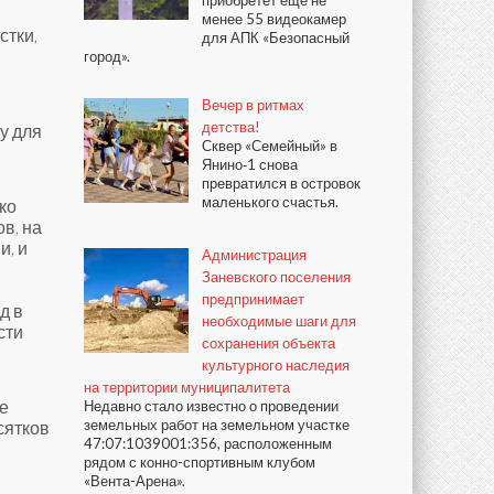
приобретёт ещё не
менее 55 видеокамер
стки,
для АПК «Безопасный
город».
Вечер в ритмах
»
детства!
у для
Сквер «Семейный» в
Янино‑1 снова
превратился в островок
маленького счастья.
ко
в, на
и, и
Администрация
Заневского поселения
предпринимает
д в
необходимые шаги для
сти
сохранения объекта
культурного наследия
на территории муниципалитета
е
Недавно стало известно о проведении
земельных работ на земельном участке
сятков
47:07:1039001:356, расположенным
рядом с конно-спортивным клубом
«Вента-Арена».