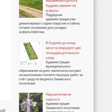
безымянного ручья в
Кудрово заменят на
асфальт
Подрядчик
администрации уже
демонтировал старое покрытие и сейчас
готовит основание для укладки
асфальтобетона.
В Кудрово до конца
августа оборудуют две
площадки для выгула
собак
Администрация
муниципального
образования на днях заключила контракт
на выполнение соответствующих работ за
счёт средств бюджета Заневского
поселения.
Нарушителям не
скрыться
Администрация
Заневского поселения
кой