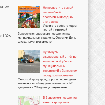
е
рытом
Не пропустите самый
масштабный
спортивный праздник
этого лета!
Уже в эту субботу ждем
гостей и жителей
Заневского городского поселения на
: 1326
муниципальном стадионе. Отметим День
физкультурника вместе!
Публикуем
еженедельный отчёт по
комплексной уборке
муниципальных
территорий в Заневском
городском поселении
Очисткой тротуаров, дорог и пешеходных
зон на прошлой неделе занимались 62
дворника и 28 единиц спецтехники.
В Заневском поселении
начал курсировать