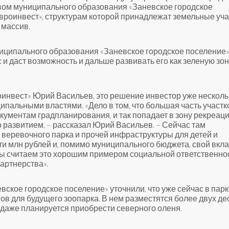
вом муниципального образования «Заневское городское
роинвест», структурам которой принадлежат земельные уча
 массив.
ниципального образования «Заневское городское поселение
и даст возможность и дальше развивать его как зеленую зон
оинвест» Юрий Васильев, это решение инвестор уже несколь
пальными властями. «Дело в том, что большая часть участко
ументам градпланирования, и так попадает в зону рекреаци
о развитием, – рассказал Юрий Васильев. – Сейчас там
, веревочного парка и прочей инфраструктуры для детей и
ти млн рублей и, помимо муниципального бюджета, свой вкла
Мы считаем это хорошим примером социальной ответственно
артнерства».
кое городское поселение» уточнили, что уже сейчас в парк
ов для будущего зоопарка. В нем разместятся более двух де
 даже планируется приобрести северного оленя.