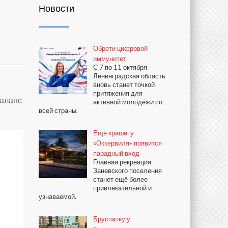
Новости
Обрети цифровой
иммунитет
С 7 по 11 октября
Ленинградская область
вновь станет точкой
я
притяжения для
баланс
активной молодёжи со
всей страны.
Ещё краше: у
«Оккервиля» появится
парадный вход
Главная рекреация
Заневского поселения
станет ещё более
привлекательной и
узнаваемой.
Брусчатку у