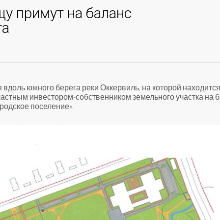
у примут на баланс
та
 вдоль южного берега реки Оккервиль, на которой находитс
частным инвестором-собственником земельного участка на 
родское поселение».