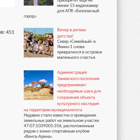
приобретёт ещё не
менее 55 видеокамер
для АПК «Безопасный
город».
Вечер в ритмах
в: 451
детства!
Сквер «Семейный» в
Янино‑1 снова
превратился в островок
маленького счастья.
Администрация
Заневского поселения
предпринимает
необходимые шаги для
сохранения объекта
культурного наследия
на территории муниципалитета
Недавно стало известно о проведении
земельных работ на земельном участке
47:07:1039001:356, расположенным
рядом с конно-спортивным клубом
«Вента-Арена».