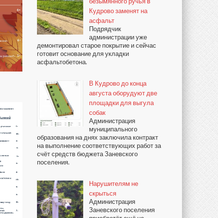
безымянного ручья в
Кудрово заменят на
асфальт
Подрядчик
администрации уже
демонтировал старое покрытие и сейчас
готовит основание для укладки
асфальтобетона.
В Кудрово до конца
августа оборудуют две
площадки для выгула
собак
Администрация
муниципального
образования на днях заключила контракт
на выполнение соответствующих работ за
счёт средств бюджета Заневского
поселения.
Нарушителям не
скрыться
Администрация
Заневского поселения