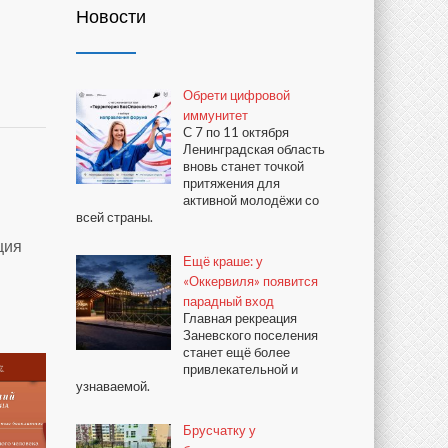
Новости
Обрети цифровой
иммунитет
С 7 по 11 октября
Ленинградская область
вновь станет точкой
притяжения для
активной молодёжи со
всей страны.
ция
Ещё краше: у
«Оккервиля» появится
парадный вход
Главная рекреация
Заневского поселения
станет ещё более
привлекательной и
узнаваемой.
Брусчатку у