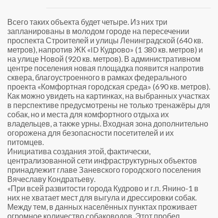
Всего таких объекта будет четыре. Из них три
запланированы в молодом городе на пересечении
проспекта Строителей и улицы Ленинградской (640 кв.
метров), напротив ЖК «ID Кудрово» (1 380 кв. метров) и
на улице Новой (920 кв. метров). В административном
центре поселения новая площадка появится напротив
сквера, благоустроенного в рамках федерального
проекта «Комфортная городская среда» (690 кв. метров).
Как можно увидеть на картинках, на выбранных участках
в перспективе предусмотрены не только тренажёры для
собак, но и места для комфортного отдыха их
владельцев, а также урны. Входная зона дополнительно
огорожена для безопасности посетителей и их
питомцев.
Инициатива создания этой, фактически,
централизованной сети инфраструктурных объектов
принадлежит главе Заневского городского поселения
Вячеславу Кондратьеву.
«При всей развитости города Кудрово и г.п. Янино-1 в
них не хватает мест для выгула и дрессировки собак.
Между тем, в данных населённых пунктах проживает
огромное количество собаководов. Этот пробел