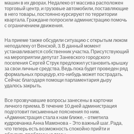
машин в их дворах. Недалеко от массива расположен
торговый центр, и грузовые автомобили, поставляющие
в него товары, постоянно курсируют по территории
квартала. Граждане попросили администрацию помочь
с ограничением движения.
На приеме также обсудили ситуацию с открытым люком
неподалеку от Венской, 3. В данный момент
устанавливается собственник участка. Присутствующий
на мероприятии депутат Заневского городского
поселения Сергей Струк предложил установить крышку
за свои личные средства. Ведь пока будет проведен ряд
формальных процедур, кто-нибудь может пострадать.
Сейчас благодаря помощи парламентария дыру
удалось закрыть.
Все прозвучавшие вопросы занесены в карточки
личного приема. В течение 10 дней администрация
подготовит письменные пояснения по ним.
«Администрация стала к нам ближе, – отметила
кудровчанка Анна Мамонова – Это важный шаг. Рада,
что теперь есть возможность спокойно прийти и