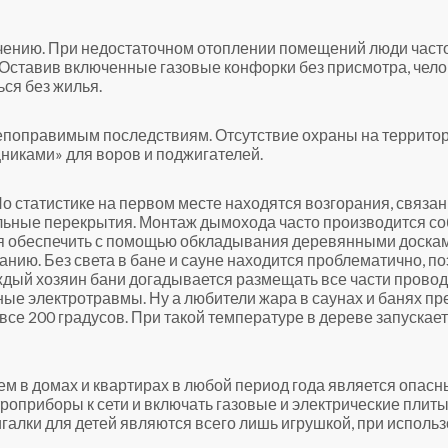
ачению. При недостаточном отоплении помещений люди часто
Оставив включенные газовые конфорки без присмотра, челове
ься без жилья.
епоправимым последствиям. Отсутствие охраны на территор
иками» для воров и поджигателей.
По статистике на первом месте находятся возгорания, связа
ельные перекрытия. Монтаж дымохода часто производится со
я обеспечить с помощью обкладывания деревянными досками
анию. Без света в бане и сауне находится проблематично, 
аждый хозяин бани догадывается размещать все части провод
ые электротравмы. Ну а любители жара в саунах и банях пр
и все 200 градусов. При такой температуре в дереве запускае
м в домах и квартирах в любой период года является опасн
роприборы к сети и включать газовые и электрические плиты
галки для детей являются всего лишь игрушкой, при исполь