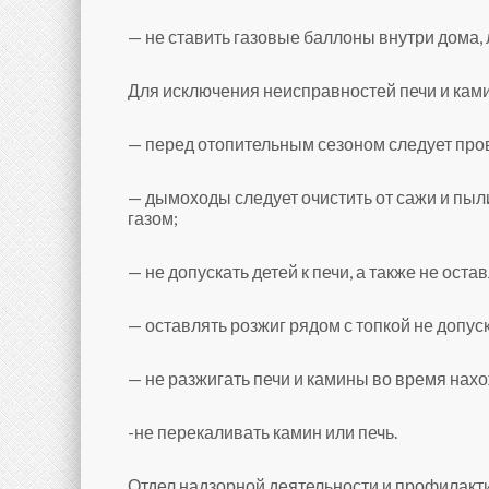
— не ставить газовые баллоны внутри дома,
Для исключения неисправностей печи и ками
— перед отопительным сезоном следует про
— дымоходы следует очистить от сажи и пыл
газом;
— не допускать детей к печи, а также не оста
— оставлять розжиг рядом с топкой не допус
— не разжигать печи и камины во время на
-не перекаливать камин или печь.
Отдел надзорной деятельности и профилакт