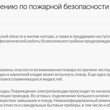
ению по пожарной безопасности 
ской области в жилом секторе, а также в преддверии насту
офилактической работы Всеволожского района предупрежда
вержены опасности возникновения пожара по причине эксплу
ещин в кирпичной кладке может вспыхнуть пожар. Еще одна п
егковоспламеняющихся жидкостей.
водка. Повреждение электропроводки происходит по нескол
золяции проводов. Во-вторых, подключение большого количе
ет короткое замыкание и пожар. Неквалифицированный ремон
о отнести и самодельные бытовые приборы, в том числе и о