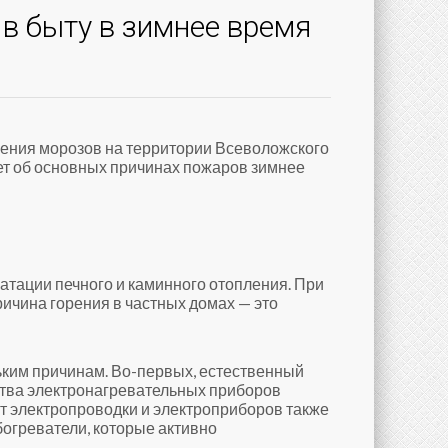
в быту в зимнее время
пления морозов на территории Всеволожского
ет об основных причинах пожаров зимнее
атации печного и каминного отопления. При
ричина горения в частных домах — это
ьким причинам. Во-первых, естественный
ства электронагревательных приборов
т электропроводки и электроприборов также
богреватели, которые активно