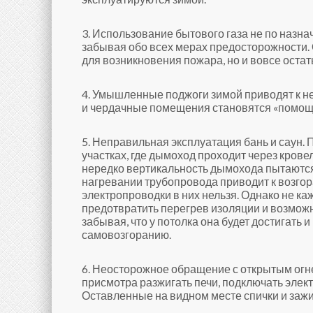
3. Использование бытового газа не по назн
забывая обо всех мерах предосторожности. 
для возникновения пожара, но и вовсе остат
4. Умышленные поджоги зимой приводят к н
и чердачные помещения становятся «помощн
5. Неправильная эксплуатация бань и саун. 
участках, где дымоход проходит через кров
нередко вертикальность дымохода пытаютс
нагревании трубопровода приводит к возгор
электропроводки в них нельзя. Однако не к
предотвратить перегрев изоляции и возможн
забывая, что у потолка она будет достигать 
самовозгоранию.
6. Неосторожное обращение с открытым огне
присмотра разжигать печи, подключать элект
Оставленные на видном месте спички и зажи