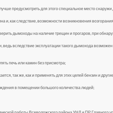
 лучше предусмотреть для этого специальное место снаружи 
на и, как следствие, возможности возникновения возгорани
верить дымоходы на наличие трещин и прогаров, при обнар
и, ведь вследствие эксплуатации такого дымохода возможен 
влять печь или камин без присмотра;
кается, так же, как и применять для этих целей бензин и др
хождения в помещении большого количества людей;
ической работы Всеволожского района УНД и ПР Главного 