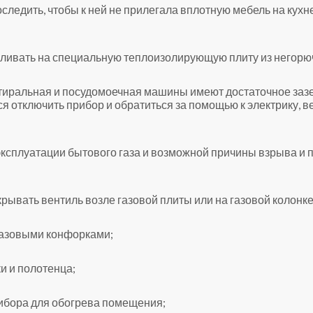
ледить, чтобы к ней не прилегала вплотную мебель на кухне
ливать на специальную теплоизолирующую плиту из негорю
стиральная и посудомоечная машины имеют достаточное зазе
я отключить прибор и обратиться за помощью к электрику, в
ксплуатации бытового газа и возможной причины взрыва и
рывать вентиль возле газовой плиты или на газовой колонке
газовыми конфорками;
и и полотенца;
рибора для обогрева помещения;