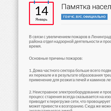
Памятка насел
14
ГО И ЧС, ВУС
,
ОФИЦИАЛЬНО
Январь
В связи с увеличением пожаров в Ленинград
района отдел надзорной деятельности и пр
время.
Основные причины пожаров:
1. Дома частного сектора больше всего под
их перекале и в результате образования тр
применение для розжига печей и каминов л
2. Неисправное электрооборудование и про
процесс старения всегда сказывается на и
приводит к перегрузке сети, что провоциру
может привести к возгоранию. Сюда же можн
эксплуатируются зимой.