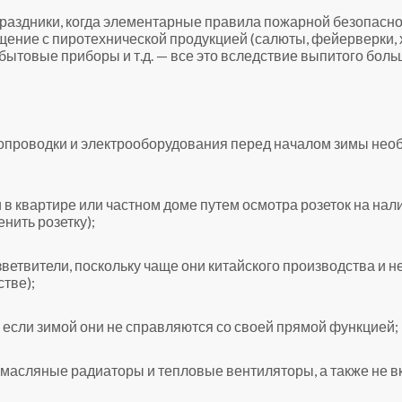
раздники, когда элементарные правила пожарной безопаснос
ение с пиротехнической продукцией (салюты, фейерверки, х
ытовые приборы и т.д. — все это вследствие выпитого боль
ропроводки и электрооборудования перед началом зимы не
 в квартире или частном доме путем осмотра розеток на нал
нить розетку);
ветвители, поскольку чаще они китайского производства и н
тве);
 если зимой они не справляются со своей прямой функцией;
 масляные радиаторы и тепловые вентиляторы, а также не вк