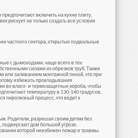
 предпочитают включить на кухне плиту,
к рискует не только создать все условия
ии частного сектора, открытые подвальные
нные с дымоходами, чаще всего в тех
бственными силами из обрезков труб. Также
 или заливанием монтажной пеной, что при
поэтому избежать прокладывания
ки во влаго- и термозащитные короба, чтобы
едпочитают температуру в 130-140 градусов,
тся пиролизный процесс, что ведет к
ым. Родители, разрешая своим детям без
, подвергают дом большой угрозе.
зовании которой неизбежен пожар и травмы.