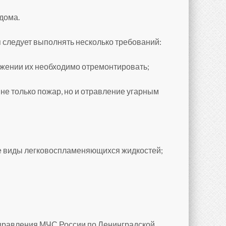
дома.
я следует выполнять несколько требований:
ужении их необходимо отремонтировать;
не только пожар, но и отравление угарным
угие виды легковоспламеняющихся жидкостей;
управления МЧС России по Ленинградской