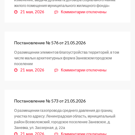
жилого помещения муниципального жилищного фонда»
к
21 мая, 2026
Комментарии
отключены
записи
Постановление
№
588
от
Постановление № 576 от 21.05.2026
21.05.2026
О размещении элементов благоустройства территорий, в том
числе малых архитектурных форм в Заневском городском
поселении
к
21 мая, 2026
Комментарии
отключены
записи
Постановление
№
576
от
Постановление № 573 от 21.05.2026
21.05.2026
О размещении газопровода среднего давления до границ
участка по адресу: Ленинградская область, муниципальный
район Всеволожский, городское поселение Заневское, д.
Заневка, ул. Заозерная, д. 22а
к
21 мая, 2026
Комментарии
отключены