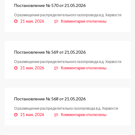
от
Постановление № 570 от 21.05.2026
21.05.2026
О размещении распределительного газопровода в д. Хирвости
к
21 мая, 2026
Комментарии
отключены
записи
Постановление
№
570
от
Постановление № 569 от 21.05.2026
21.05.2026
О размещении распределительного газопровода в д. Хирвости
к
21 мая, 2026
Комментарии
отключены
записи
Постановление
№
569
от
Постановление № 568 от 21.05.2026
21.05.2026
О размещении распределительно газопровода в д. Хирвости
к
21 мая, 2026
Комментарии
отключены
записи
Постановление
№