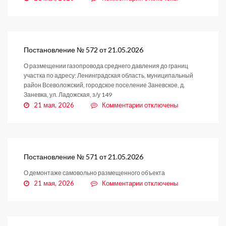
записи
Постановление
№
573
от
Постановление № 572 от 21.05.2026
21.05.2026
О размещении газопровода среднего давления до границ
участка по адресу: Ленинградская область, муниципальный
район Всеволожский, городское поселение Заневское, д.
Заневка, ул. Ладожская, з/у 149
к
21 мая, 2026
Комментарии
отключены
записи
Постановление
№
572
от
Постановление № 571 от 21.05.2026
21.05.2026
О демонтаже самовольно размещенного объекта
к
21 мая, 2026
Комментарии
отключены
записи
Постановление
№
571