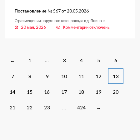
568
от
Постановление № 567 от 20.05.2026
21.05.2026
О размещении наружного газопровода в д. Янино-2
к
20 мая, 2026
Комментарии
отключены
записи
Постановление
№
567
от
Posts
1
…
3
4
5
6
←
20.05.2026
navigation
7
8
9
10
11
12
13
14
15
16
17
18
19
20
21
22
23
…
424
→