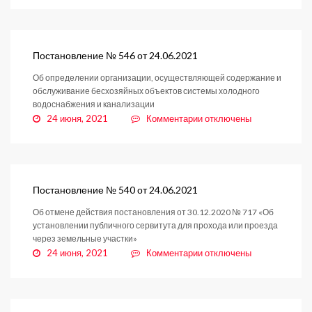
Постановление
№548
от
25.06.2021
Постановление № 546 от 24.06.2021
Об определении организации, осуществляющей содержание и
обслуживание бесхозяйных объектов системы холодного
водоснабжения и канализации
к
24 июня, 2021
Комментарии
отключены
записи
Постановление
№
546
от
Постановление № 540 от 24.06.2021
24.06.2021
Об отмене действия постановления от 30.12.2020 № 717 «Об
установлении публичного сервитута для прохода или проезда
через земельные участки»
к
24 июня, 2021
Комментарии
отключены
записи
Постановление
№
540