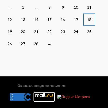
526
от
Posts
1
…
8
9
10
11
←
22.06.2021
navigation
12
13
14
15
16
17
18
19
20
21
22
23
24
25
26
27
28
→
Заневское городское поселение