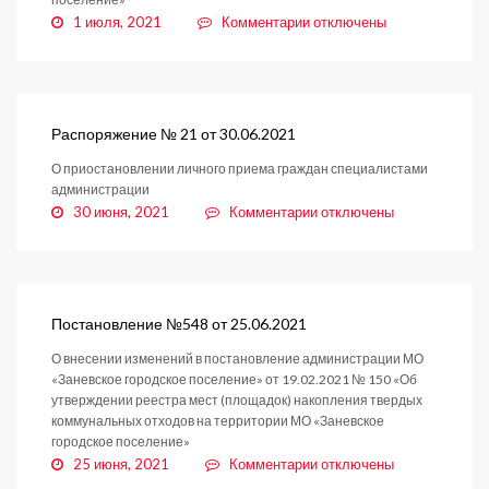
к
1 июля, 2021
Комментарии
отключены
записи
Постановление
№
561
от
Распоряжение № 21 от 30.06.2021
01.07.2021
О приостановлении личного приема граждан специалистами
администрации
к
30 июня, 2021
Комментарии
отключены
записи
Распоряжение
№
21
от
Постановление №548 от 25.06.2021
30.06.2021
О внесении изменений в постановление администрации МО
«Заневское городское поселение» от 19.02.2021 № 150 «Об
утверждении реестра мест (площадок) накопления твердых
коммунальных отходов на территории МО «Заневское
городское поселение»
к
25 июня, 2021
Комментарии
отключены
записи