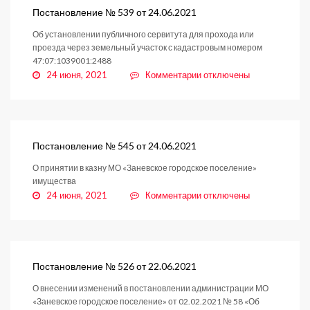
от
Постановление № 539 от 24.06.2021
24.06.2021
Об установлении публичного сервитута для прохода или
проезда через земельный участок с кадастровым номером
47:07:1039001:2488
к
24 июня, 2021
Комментарии
отключены
записи
Постановление
№
539
от
Постановление № 545 от 24.06.2021
24.06.2021
О принятии в казну МО «Заневское городское поселение»
имущества
к
24 июня, 2021
Комментарии
отключены
записи
Постановление
№
545
от
Постановление № 526 от 22.06.2021
24.06.2021
О внесении изменений в постановлении администрации МО
«Заневское городское поселение» от 02.02.2021 № 58 «Об