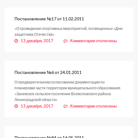
№18
от
11.02.2011
Постановление №17 от 11.02.2011
«О проведении спортивных мероприятий, посвященных «Дню
защитника Отечества»
к
13 декабря, 2017
Комментарии
отключены
записи
Постановление
№17
от
11.02.2011
Постановление №6 от 24.01.2011
О предварительном согласовании документации по
планировке части территории муниципального образования
«Заневское сельское поселение Всеволожского района
Ленинградской области»
к
13 декабря, 2017
Комментарии
отключены
записи
Постановление
№6
от
24.01.2011
Постановление №94 от 16.05.2011