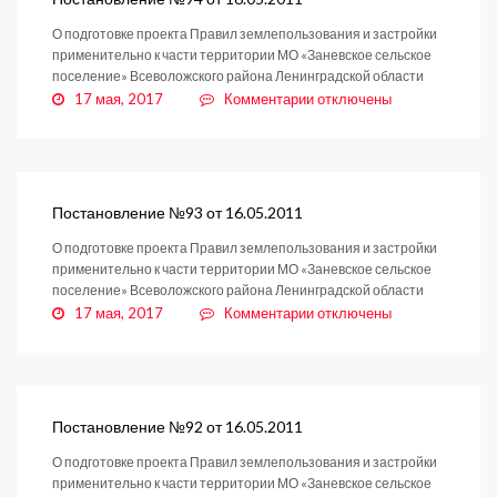
О подготовке проекта Правил землепользования и застройки
применительно к части территории МО «Заневское сельское
поселение» Всеволожского района Ленинградской области
к
17 мая, 2017
Комментарии
отключены
записи
Постановление
№94
от
16.05.2011
Постановление №93 от 16.05.2011
О подготовке проекта Правил землепользования и застройки
применительно к части территории МО «Заневское сельское
поселение» Всеволожского района Ленинградской области
к
17 мая, 2017
Комментарии
отключены
записи
Постановление
№93
от
16.05.2011
Постановление №92 от 16.05.2011
О подготовке проекта Правил землепользования и застройки
применительно к части территории МО «Заневское сельское