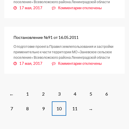
поселение» Всеволожского района Ленинградской области
к
17 мая, 2017
Комментарии
отключены
записи
Постановление
№92
от
16.05.2011
Постановление №91 от 16.05.2011
О подготовке проекта Правил землепользования и застройки
применительно к части территории МО «Заневское сельское
поселение» Всеволожского района Ленинградской области
к
17 мая, 2017
Комментарии
отключены
записи
Постановление
№91
от
16.05.2011
Posts
1
2
3
4
5
6
←
navigation
7
8
9
10
11
→