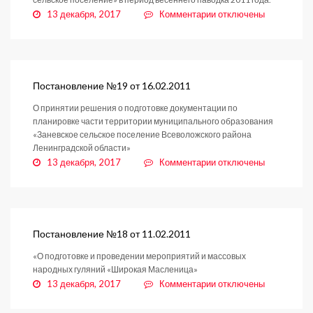
к
13 декабря, 2017
Комментарии
отключены
записи
Постановление
№32
от
21.03.2011
Постановление №19 от 16.02.2011
О принятии решения о подготовке документации по
планировке части территории муниципального образования
«Заневское сельское поселение Всеволожского района
Ленинградской области»
к
13 декабря, 2017
Комментарии
отключены
записи
Постановление
№19
от
16.02.2011
Постановление №18 от 11.02.2011
«О подготовке и проведении мероприятий и массовых
народных гуляний «Широкая Масленица»
к
13 декабря, 2017
Комментарии
отключены
записи
Постановление