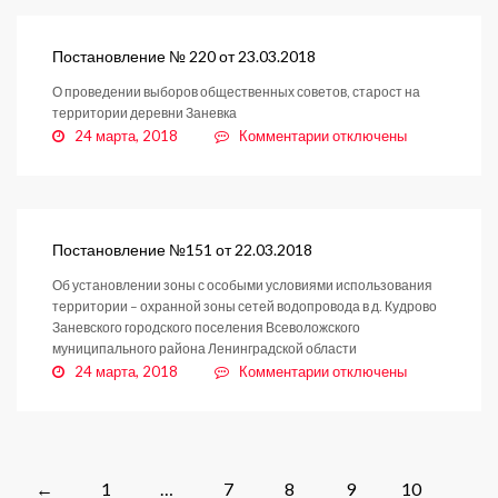
№153
от
23.03.2018
Постановление № 220 от 23.03.2018
О проведении выборов общественных советов, старост на
территории деревни Заневка
к
24 марта, 2018
Комментарии
отключены
записи
Постановление
№
220
от
Постановление №151 от 22.03.2018
23.03.2018
Об установлении зоны с особыми условиями использования
территории – охранной зоны сетей водопровода в д. Кудрово
Заневского городского поселения Всеволожского
муниципального района Ленинградской области
к
24 марта, 2018
Комментарии
отключены
записи
Постановление
№151
от
22.03.2018
Posts
1
…
7
8
9
10
←