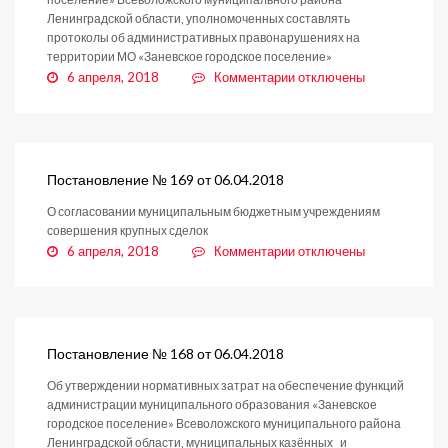
Ленинградской области, уполномоченных составлять
протоколы об административных правонарушениях на
территории МО «Заневское городское поселение»
к
6 апреля, 2018
Комментарии
отключены
записи
Постановление
№
172
от
Постановление № 169 от 06.04.2018
06.04.2018
О согласовании муниципальным бюджетным учреждениям
совершения крупных сделок
к
6 апреля, 2018
Комментарии
отключены
записи
Постановление
№
169
от
Постановление № 168 от 06.04.2018
06.04.2018
Об утверждении нормативных затрат на обеспечение функций
администрации муниципального образования «Заневское
городское поселение» Всеволожского муниципального района
Ленинградской области, муниципальных казённых и