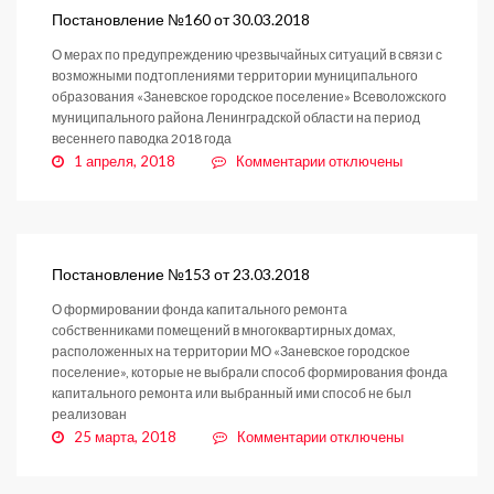
06.04.2018
Постановление №160 от 30.03.2018
О мерах по предупреждению чрезвычайных ситуаций в связи с
возможными подтоплениями территории муниципального
образования «Заневское городское поселение» Всеволожского
муниципального района Ленинградской области на период
весеннего паводка 2018 года
к
1 апреля, 2018
Комментарии
отключены
записи
Постановление
№160
от
30.03.2018
Постановление №153 от 23.03.2018
О формировании фонда капитального ремонта
собственниками помещений в многоквартирных домах,
расположенных на территории МО «Заневское городское
поселение», которые не выбрали способ формирования фонда
капитального ремонта или выбранный ими способ не был
реализован
к
25 марта, 2018
Комментарии
отключены
записи
Постановление