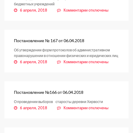
бюджетных учреждений
к
6 апреля, 2018
Комментарии
отключены
записи
Постановление
№
168
от
Постановление № 167 от 06.04.2018
06.04.2018
Об утверждении форм протоколов об административном
правонарушении в отношении физических и юридических лиц
к
6 апреля, 2018
Комментарии
отключены
записи
Постановление
№
167
от
Постановление №166 от 06.04.2018
06.04.2018
О проведении выборов старосты деревни Хирвости
к
6 апреля, 2018
Комментарии
отключены
записи
Постановление
№166
от