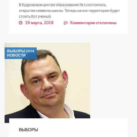
В Кудровском центре образования №1 состоялось
открытие символа школы. Теперь на его территории будет
стоять Кот ученый.
к
18 марта, 2018
Комментарии
отключены
записи
ВЫБОРЫ
ВЫБОРЫ 2018
НОВОСТИ
ВЫБОРЫ