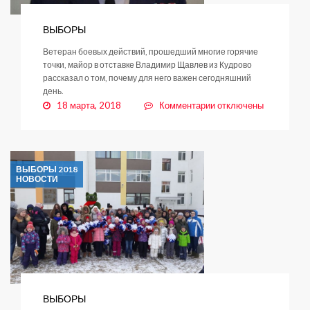
ВЫБОРЫ
Ветеран боевых действий, прошедший многие горячие
точки, майор в отставке Владимир Щавлев из Кудрово
рассказал о том, почему для него важен сегодняшний
день.
к
18 марта, 2018
Комментарии
отключены
записи
ВЫБОРЫ
ВЫБОРЫ 2018
НОВОСТИ
ВЫБОРЫ