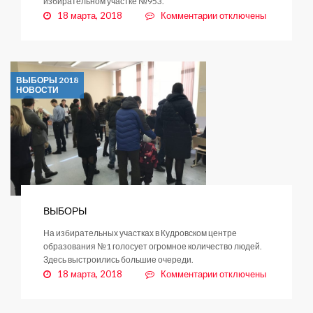
избирательном участке №953.
к
18 марта, 2018
Комментарии
отключены
записи
ВЫБОРЫ
ВЫБОРЫ 2018
НОВОСТИ
ВЫБОРЫ
На избирательных участках в Кудровском центре
образования №1 голосует огромное количество людей.
Здесь выстроились большие очереди.
к
18 марта, 2018
Комментарии
отключены
записи
ВЫБОРЫ