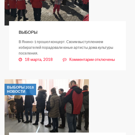
ВЫБОРЫ
В Янино-1 прошел концерт. Своим выступлением
избирателей порадовали юные артисты дома культуры
поселения.
к
18 марта, 2018
Комментарии
отключены
записи
ВЫБОРЫ
ВЫБОРЫ 2018
НОВОСТИ