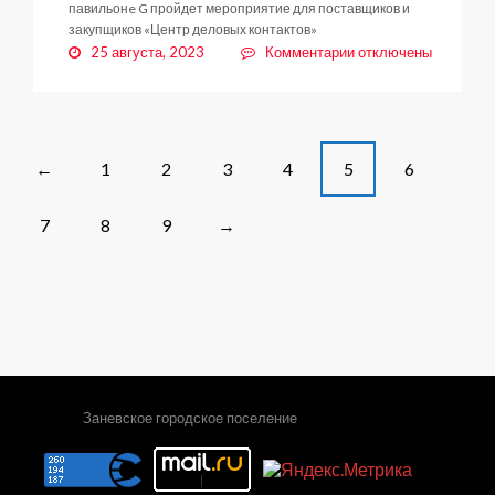
павильонe G пройдет мероприятие для поставщиков и
закупщиков «Центр деловых контактов»
к
25 августа, 2023
Комментарии
отключены
записи
Международная
агропромышленная
выставка-
ярмарка
Posts
1
2
3
4
5
6
←
«АГРОРУСЬ-2023»
navigation
7
8
9
→
Заневское городское поселение