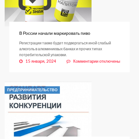
В России начали маркировать пиво
Регистрации также будет подвергаться иной слабый
алкоголь в алюминиевых банках и прочих типах
потребительской упаковки.
к
15 января, 2024
Комментарии
отключены
записи
В
России
начали
ПРЕДПРИНИМАТЕЛЬСТВО
маркировать
пиво