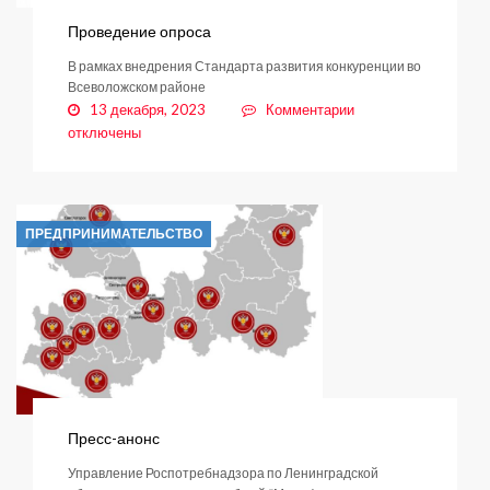
Проведение опроса
В рамках внедрения Стандарта развития конкуренции во
Всеволожском районе
к
13 декабря, 2023
Комментарии
записи
отключены
Проведение
опроса
ПРЕДПРИНИМАТЕЛЬСТВО
Пресс-анонс
Управление Роспотребнадзора по Ленинградской