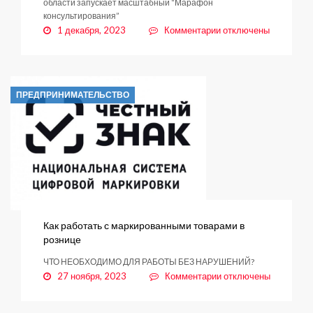
области запускает масштабный “Марафон
консультирования”
к
1 декабря, 2023
Комментарии
отключены
записи
Пресс-
анонс
ПРЕДПРИНИМАТЕЛЬСТВО
Как работать с маркированными товарами в
рознице
ЧТО НЕОБХОДИМО ДЛЯ РАБОТЫ БЕЗ НАРУШЕНИЙ?
к
27 ноября, 2023
Комментарии
отключены
записи
Как