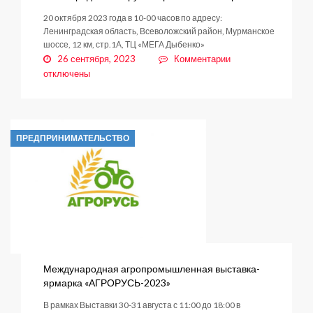
20 октября 2023 года в 10-00 часов по адресу:
Ленинградская область, Всеволожский район, Мурманское
шоссе, 12 км, стр.1А, ТЦ «МЕГА Дыбенко»
к
26 сентября, 2023
Комментарии
записи
отключены
Ленинградский
Форум
потребительского
рынка
ПРЕДПРИНИМАТЕЛЬСТВО
Международная агропромышленная выставка-
ярмарка «АГРОРУСЬ-2023»
В рамках Выставки 30-31 августа с 11:00 до 18:00 в