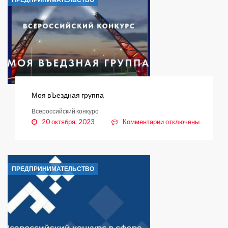
кто
работает
в
сфере
торговли
Моя вЪездная группа
Всероссийский конкурс
к
20 октября, 2023
Комментарии
отключены
записи
Моя
вЪездная
группа
ПРЕДПРИНИМАТЕЛЬСТВО