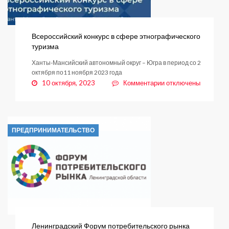
Всероссийский конкурс в сфере этнографического
туризма
Ханты-Мансийский автономный округ – Югра в период со 2
октября по11 ноября 2023 года
к
10 октября, 2023
Комментарии
отключены
записи
Всероссийский
конкурс
в
ПРЕДПРИНИМАТЕЛЬСТВО
сфере
этнографического
туризма
Ленинградский Форум потребительского рынка