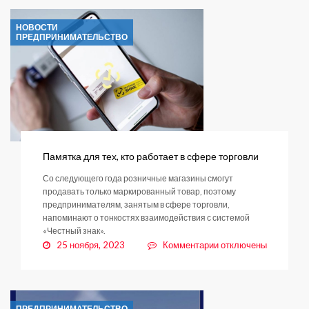
работать
с
НОВОСТИ
маркированными
ПРЕДПРИНИМАТЕЛЬСТВО
товарами
в
рознице
Памятка для тех, кто работает в сфере торговли
Со следующего года розничные магазины смогут
продавать только маркированный товар, поэтому
предпринимателям, занятым в сфере торговли,
напоминают о тонкостях взаимодействия с системой
«Честный знак».
к
25 ноября, 2023
Комментарии
отключены
записи
Памятка
для
тех,
ПРЕДПРИНИМАТЕЛЬСТВО