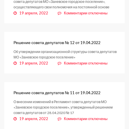
совета депутатов МО «Заневское городское поселение»,
осуществляющего свои полномочия на постоянной основе
к
19 апреля, 2022
Комментарии
отключены
записи
Решение
совета
депутатов
№
Решение совета депутатов № 12 от 19.04.2022
13
Об утверждении организационной структуры совета депутатов
от
МО «Заневское городское поселение»
19.04.2022
к
19 апреля, 2022
Комментарии
отключены
записи
Решение
совета
депутатов
№
Решение совета депутатов № 11 от 19.04.2022
12
О внесении изменений в Регламент совета депутатов МО
от
«Заневское городское поселение», утвержденный решением
19.04.2022
совета депутатов от 28.04.2020 № 17
к
19 апреля, 2022
Комментарии
отключены
записи