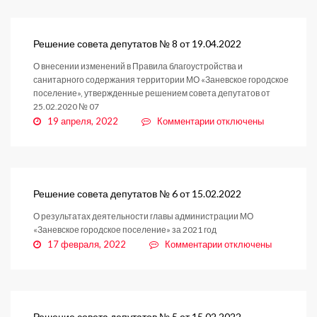
совета
депутатов
№
Решение совета депутатов № 8 от 19.04.2022
9
О внесении изменений в Правила благоустройства и
от
санитарного содержания территории МО «Заневское городское
19.04.2022
поселение», утвержденные решением совета депутатов от
25.02.2020 № 07
к
19 апреля, 2022
Комментарии
отключены
записи
Решение
совета
депутатов
№
Решение совета депутатов № 6 от 15.02.2022
8
О результатах деятельности главы администрации МО
от
«Заневское городское поселение» за 2021 год
19.04.2022
к
17 февраля, 2022
Комментарии
отключены
записи
Решение
совета
депутатов
№
Решение совета депутатов № 5 от 15.02.2022