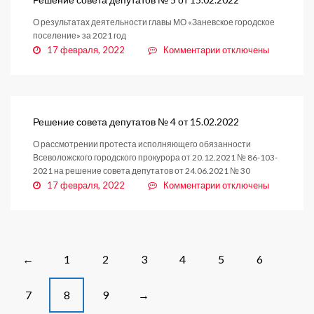
6
О результатах деятельности главы МО «Заневское городское
от
поселение» за 2021 год
15.02.2022
к
17 февраля, 2022
Комментарии
отключены
записи
Решение
совета
депутатов
№
Решение совета депутатов № 4 от 15.02.2022
5
О рассмотрении протеста исполняющего обязанности
от
Всеволожского городского прокурора от 20.12.2021 № 86-103-
15.02.2022
2021 на решение совета депутатов от 24.06.2021 № 30
к
17 февраля, 2022
Комментарии
отключены
записи
Решение
совета
депутатов
№
Posts
1
2
3
4
5
6
←
4
navigation
от
7
8
9
→
15.02.2022