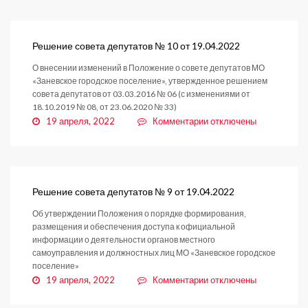
Решение
совета
депутатов
№
Решение совета депутатов № 10 от 19.04.2022
11
О внесении изменений в Положение о совете депутатов МО
от
«Заневское городское поселение», утвержденное решением
19.04.2022
совета депутатов от 03.03.2016 № 06 (с изменениями от
18.10.2019 № 08, от 23.06.2020 № 33)
к
19 апреля, 2022
Комментарии
отключены
записи
Решение
совета
депутатов
№
Решение совета депутатов № 9 от 19.04.2022
10
Об утверждении Положения о порядке формирования,
от
размещения и обеспечения доступа к официальной
19.04.2022
информации о деятельности органов местного
самоуправления и должностных лиц МО «Заневское городское
поселение»
к
19 апреля, 2022
Комментарии
отключены
записи
Решение