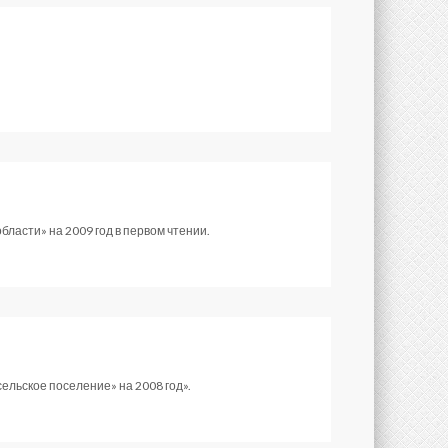
ласти» на 2009 год в первом чтении.
ельское поселение» на 2008 год».