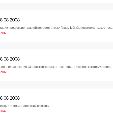
е
тов
8.08.2008
зации профессиональной переподготовки Главы МО «Заневское сельское посе
2008
чены
е
тов
8.08.2008
ного образования «Заневское сельское поселение» Всеволожского муниципаль
2008
чены
е
тов
8.08.2008
акция газеты «Заневский вестник»
2008
чены