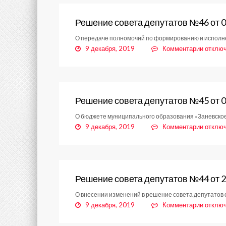
Решение совета депутатов №46 от 0
О передаче полномочий по формированию и исполне
к
9 декабря, 2019
Комментарии
отклю
записи
Решени
совета
депута
№46
Решение совета депутатов №45 от 0
от
О бюджете муниципального образования «Заневское 
04.12.
к
9 декабря, 2019
Комментарии
отклю
записи
Решени
совета
депута
№45
Решение совета депутатов №44 от 2
от
О внесении изменений в решение совета депутатов о
04.12.
к
9 декабря, 2019
Комментарии
отклю
записи
Решени