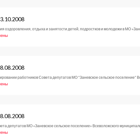
тов
3.10.2008
 оздоровления, отдыха и занятости детей, подростков и молодежи в МО «Зан
2008
чены
е
тов
8.08.2008
ровании работников Совета депутатов МО “Заневское сельское поселение” В
2008
чены
е
тов
8.08.2008
ета депутатов МО «Заневское сельское поселение» Всеволожского муниципал
2008
чены