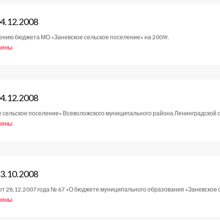
4.12.2008
нию бюджета МО «Заневское сельское поселение» на 2009г.
чены
е
тов
4.12.2008
сельское поселение» Всеволожского муниципального района Ленинградской об
2008
чены
е
тов
3.10.2008
т 28.12.2007 года № 67 «О бюджете муниципального образования «Заневское с
2008
чены
е