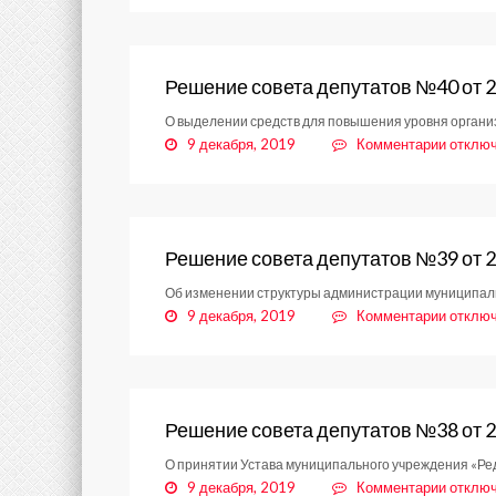
Решени
совета
депута
№41
Решение совета депутатов №40 от 2
от
О выделении средств для повышения уровня органи
28.08.
к
9 декабря, 2019
Комментарии
отклю
записи
Решени
совета
депута
№40
Решение совета депутатов №39 от 2
от
Об изменении структуры администрации муниципаль
28.08.
к
9 декабря, 2019
Комментарии
отклю
записи
Решени
совета
депута
№39
Решение совета депутатов №38 от 2
от
О принятии Устава муниципального учреждения «Ред
28.08.
к
9 декабря, 2019
Комментарии
отклю