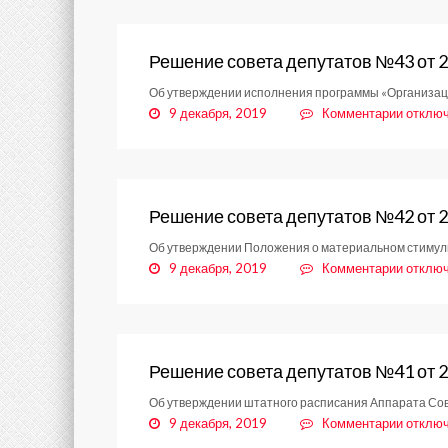
совета
депута
№44
Решение совета депутатов №43 от 2
от
Об утверждении исполнения программы «Организация
23.10.
к
9 декабря, 2019
Комментарии
отклю
записи
Решени
совета
депута
№43
Решение совета депутатов №42 от 2
от
Об утверждении Положения о материальном стимули
23.10.
к
9 декабря, 2019
Комментарии
отклю
записи
Решени
совета
депута
№42
Решение совета депутатов №41 от 2
от
Об утверждении штатного расписания Аппарата Сов
28.08.
к
9 декабря, 2019
Комментарии
отклю
записи