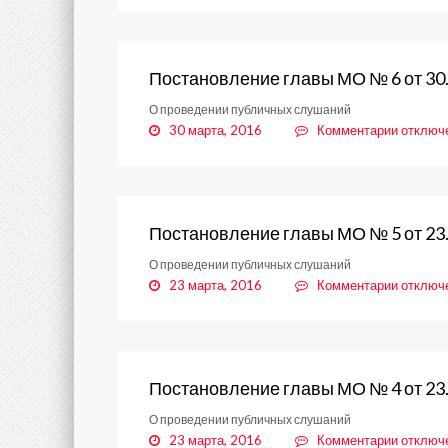
Постано
главы
МО
№
Постановление главы МО № 6 от 30
7
О проведении публичных слушаний
от
к
30 марта, 2016
Комментарии
отключ
30.03.2
записи
Постано
главы
МО
№
Постановление главы МО № 5 от 23
6
О проведении публичных слушаний
от
к
23 марта, 2016
Комментарии
отключ
30.03.2
записи
Постано
главы
МО
№
Постановление главы МО № 4 от 23
5
О проведении публичных слушаний
от
к
23 марта, 2016
Комментарии
отключ
23.03.2