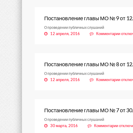
главы
МО
№
Постановление главы МО № 9 от 12
10
О проведении публичных слушаний
от
к
12 апреля, 2016
Комментарии
отклю
20.04.
записи
Постан
главы
МО
№
Постановление главы МО № 8 от 12
9
О проведении публичных слушаний
от
к
12 апреля, 2016
Комментарии
отклю
12.04.
записи
Постан
главы
МО
№
Постановление главы МО № 7 от 30
8
О проведении публичных слушаний
от
к
30 марта, 2016
Комментарии
отключ
12.04.
записи