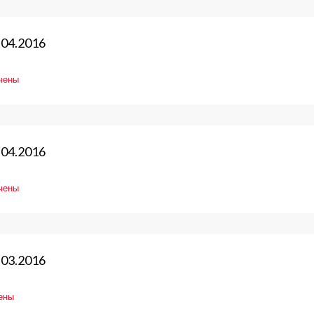
.04.2016
чены
2016
овление
.04.2016
чены
2016
овление
.03.2016
ены
2016