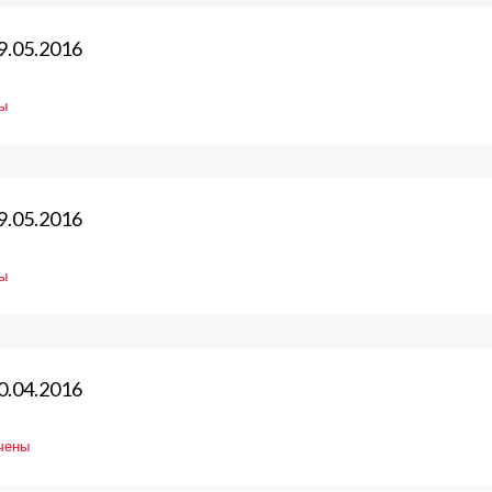
9.05.2016
ы
ление
9.05.2016
ы
6
ление
0.04.2016
чены
6
овление