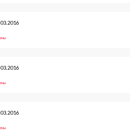
вление
.03.2016
ены
016
вление
.03.2016
ены
016
вление
.03.2016
ены
016