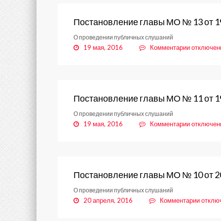
Постановление главы МО № 13 от 1
О проведении публичных слушаний
к
19 мая, 2016
Комментарии
отключен
записи
Постанов
главы
МО
№
Постановление главы МО № 11 от 1
13
О проведении публичных слушаний
от
к
19 мая, 2016
Комментарии
отключен
19.05.201
записи
Постанов
главы
МО
№
Постановление главы МО № 10 от 2
11
О проведении публичных слушаний
от
к
20 апреля, 2016
Комментарии
отклю
19.05.201
записи
Постан