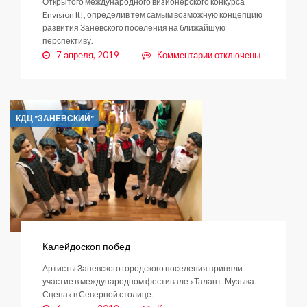
Открытого международного визионерского конкурса
Envision It!, определив тем самым возможную концепцию
развития Заневского поселения на ближайшую
перспективу.
к
7 апреля, 2019
Комментарии
отключены
записи
Будущее
рядом
КДЦ "ЗАНЕВСКИЙ"
Калейдоскоп побед
Артисты Заневского городского поселения приняли
участие в международном фестивале «Талант. Музыка.
Сцена» в Северной столице.