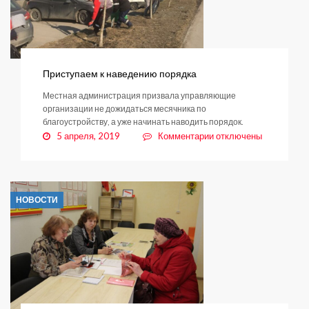
Приступаем к наведению порядка
Местная администрация призвала управляющие
организации не дожидаться месячника по
благоустройству, а уже начинать наводить порядок.
к
5 апреля, 2019
Комментарии
отключены
записи
Приступаем
к
наведению
НОВОСТИ
порядка