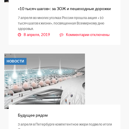
«10 тысяч шагов»: за ЗОЖ и пешеходные дорожки
7 апреля во многих уголках России прошла акция «10
тысяч шагов к жизни», посвященная Всемирному дню
здоровья.
к
8 апреля, 2019
Комментарии
отключены
записи
«10
тысяч
шагов»:
НОВОСТИ
за
ЗОЖ
и
пешеходные
дорожки
Будущее рядом
3 апреля в Петербурге компетентное жюри подвело итоги