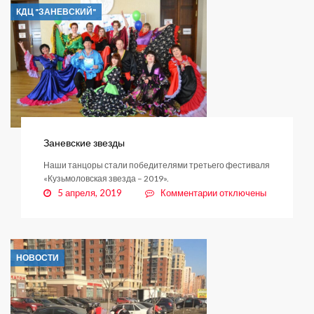
малых
КДЦ "ЗАНЕВСКИЙ"
лет
Заневские звезды
Наши танцоры стали победителями третьего фестиваля
«Кузьмоловская звезда – 2019».
к
5 апреля, 2019
Комментарии
отключены
записи
Заневские
звезды
НОВОСТИ