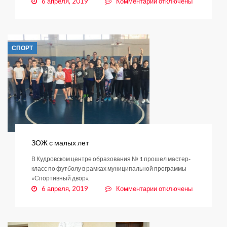
к
6 апреля, 2019
Комментарии
отключены
записи
Калейдоскоп
побед
СПОРТ
ЗОЖ с малых лет
В Кудровском центре образования № 1 прошел мастер-
класс по футболу в рамках муниципальной программы
«Спортивный двор».
к
6 апреля, 2019
Комментарии
отключены
записи
ЗОЖ
с