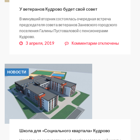
У ветеранов Кудрово будет свой совет
В минувший вторник состоялась очередная встреча
председателя совета ветеранов Заневского городского
поселения Галины Пустоваловой с пенсионерами
Кудрово.
к
3 апреля, 2019
Комментарии
отключены
записи
У
ветеранов
Кудрово
НОВОСТИ
будет
свой
совет
Школа для «Социального квартала» Кудрово