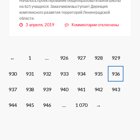
Началось проектирование общеобразовательной школы
на 825 учащихся. Заказчиком выступает Дирекция
комплексного развития территорий Ленинградской
области.
к
3 апреля, 2019
Комментарии
отключены
записи
Школа
для
«Социального
квартала»
Posts
1
…
926
927
928
929
←
Кудрово
navigation
930
931
932
933
934
935
936
937
938
939
940
941
942
943
944
945
946
…
1 070
→