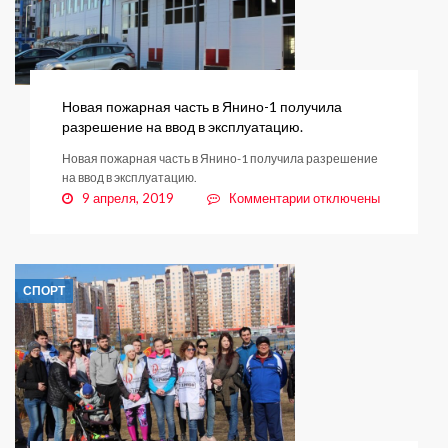
Новая пожарная часть в Янино-1 получила
разрешение на ввод в эксплуатацию.
Новая пожарная часть в Янино-1 получила разрешение
на ввод в эксплуатацию.
к
9 апреля, 2019
Комментарии
отключены
записи
Новая
пожарная
часть
СПОРТ
в
Янино-1
получила
разрешение
на
ввод
в
эксплуатацию.